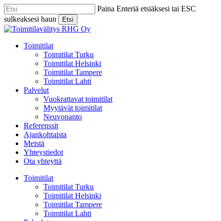
Skip
Paina Enteriä etsiäksesi tai ESC
to
sulkeaksesi haun
Etsi
main
Close
content
Search
Menu
Toimitilat
Toimitilat Turku
Toimitilat Helsinki
Toimitilat Tampere
Toimitilat Lahti
Palvelut
Vuokrattavat toimitilat
Myytävät toimitilat
Neuvonanto
Referenssit
Ajankohtaista
Meistä
Yhteystiedot
Ota yhteyttä
Toimitilat
Toimitilat Turku
Toimitilat Helsinki
Toimitilat Tampere
Toimitilat Lahti