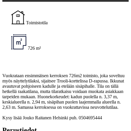
Toimistotila
726 m²
Vuokrataan ensimmäisen kerroksen 726m2 toimisto, joka soveltuu
myös näyttelytilaksi, sijaitsee Trooli-korttelissa D-rapussa. Ikkunat
avautuvat pohjoiseen kadulle ja etelään sisäpihalle. Tila on tällä
hetkellä raakatilana, mutta tilaratkaisu voidaan muokata asiakkaan
tarpeiden mukaan. Huonekorkeudet: kadun puolella n. 3,37 m,
keskialueella n. 2,94 m, sisäpihan puolen laajemmalla alueella n.
2,63 m. Samassa kerroksessa on vuokrattavissa neuvottelutilaa.
Kysy lisää Jouko Raitanen Helsinki puh. 0504695444
Perustiedot