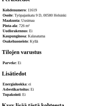
Kohdenumero
: 11619
Osoite
: Työpajankatu 9 D, 00580 Helsinki
Maakunta
: Uusimaa
Pinta-ala
: 726 m²
Uudisrakennus
: Ei
Kaupunginosa
: Kalasatama
Osakehuoneisto
: Kyllä
Tilojen varustus
Parveke
: Ei
Lisätiedot
Energialuokka
: ei
Asbestikartoitus
: Ei
Tupakointi
: Ei
Kysy lisää tästä kohteesta