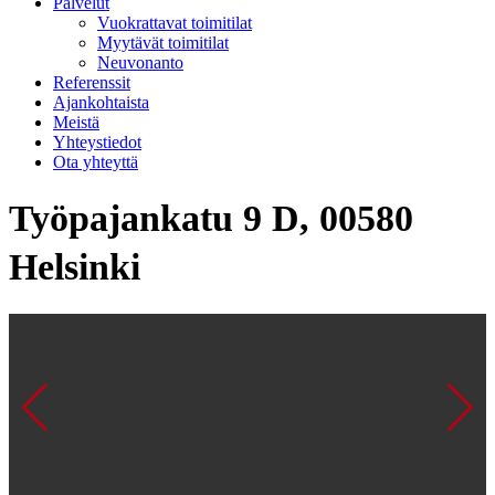
Palvelut
Vuokrattavat toimitilat
Myytävät toimitilat
Neuvonanto
Referenssit
Ajankohtaista
Meistä
Yhteystiedot
Ota yhteyttä
Työpajankatu 9 D, 00580
Helsinki