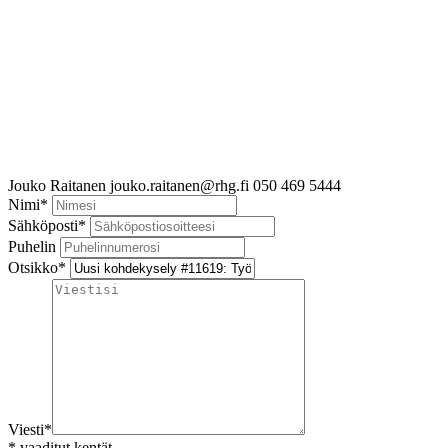
Jouko Raitanen
jouko.raitanen@rhg.fi
050 469 5444
Nimi
*
Sähköposti
*
Puhelin
Otsikko
*
Viesti
*
*
vaaditut kentät