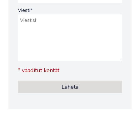
Viesti
*
*
vaaditut kentät