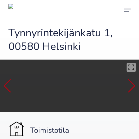
Skip
Menu
to
main
content
Tynnyrintekijänkatu 1,
00580 Helsinki
Toimistotila