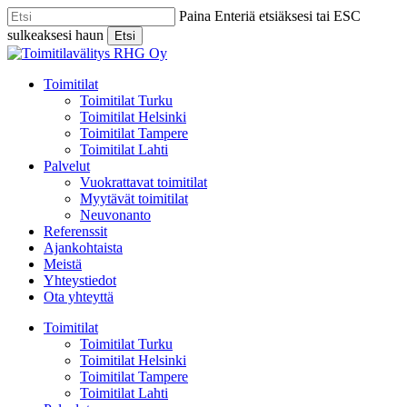
Skip
Paina Enteriä etsiäksesi tai ESC
to
sulkeaksesi haun
Etsi
main
Close
content
Search
Menu
Toimitilat
Toimitilat Turku
Toimitilat Helsinki
Toimitilat Tampere
Toimitilat Lahti
Palvelut
Vuokrattavat toimitilat
Myytävät toimitilat
Neuvonanto
Referenssit
Ajankohtaista
Meistä
Yhteystiedot
Ota yhteyttä
Toimitilat
Toimitilat Turku
Toimitilat Helsinki
Toimitilat Tampere
Toimitilat Lahti