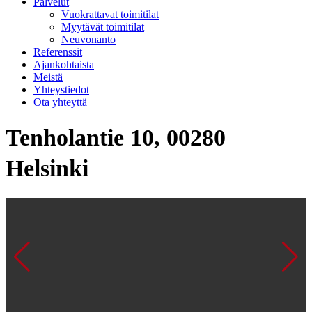
Palvelut
Vuokrattavat toimitilat
Myytävät toimitilat
Neuvonanto
Referenssit
Ajankohtaista
Meistä
Yhteystiedot
Ota yhteyttä
Tenholantie 10, 00280
Helsinki