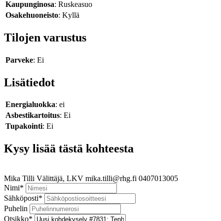
Kaupunginosa
: Ruskeasuo
Osakehuoneisto
: Kyllä
Tilojen varustus
Parveke
: Ei
Lisätiedot
Energialuokka
: ei
Asbestikartoitus
: Ei
Tupakointi
: Ei
Kysy lisää tästä kohteesta
Mika Tilli
Välittäjä, LKV
mika.tilli@rhg.fi
0407013005
Nimi
*
Sähköposti
*
Puhelin
Otsikko
*