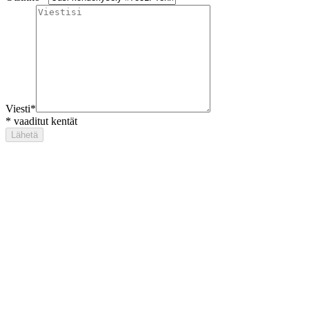
Viesti
*
*
vaaditut kentät