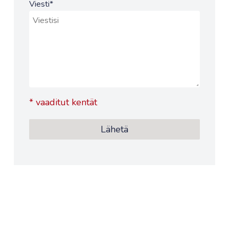
Viesti
*
*
vaaditut kentät