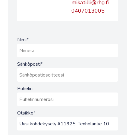
mika.tilli@rhg.fi
0407013005
Nimi
*
Sähköposti
*
Puhelin
Otsikko
*