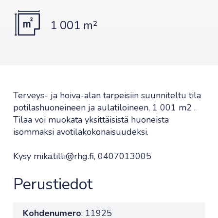
1 001 m²
Terveys- ja hoiva-alan tarpeisiin suunniteltu tila
potilashuoneineen ja aulatiloineen, 1 001 m2 .
Tilaa voi muokata yksittäisistä huoneista
isommaksi avotilakokonaisuudeksi.
Kysy mika.tilli@rhg.fi, 0407013005
Perustiedot
Kohdenumero
: 11925