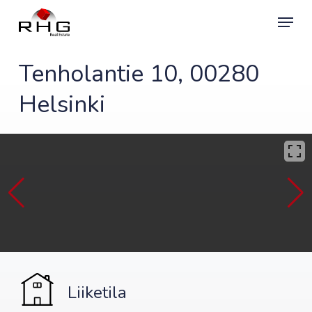
Skip
Menu
to
main
content
Tenholantie 10, 00280
Helsinki
Liiketila