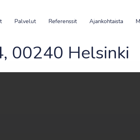
t
Palvelut
Referenssit
Ajankohtaista
M
4, 00240 Helsinki