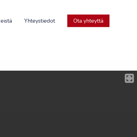
eistä
Yhteystiedot
Ota yhteyttä