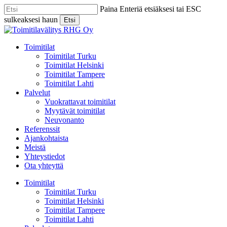
Skip
Paina Enteriä etsiäksesi tai ESC
to
sulkeaksesi haun
Etsi
main
Close
content
Search
Menu
Toimitilat
Toimitilat Turku
Toimitilat Helsinki
Toimitilat Tampere
Toimitilat Lahti
Palvelut
Vuokrattavat toimitilat
Myytävät toimitilat
Neuvonanto
Referenssit
Ajankohtaista
Meistä
Yhteystiedot
Ota yhteyttä
Toimitilat
Toimitilat Turku
Toimitilat Helsinki
Toimitilat Tampere
Toimitilat Lahti