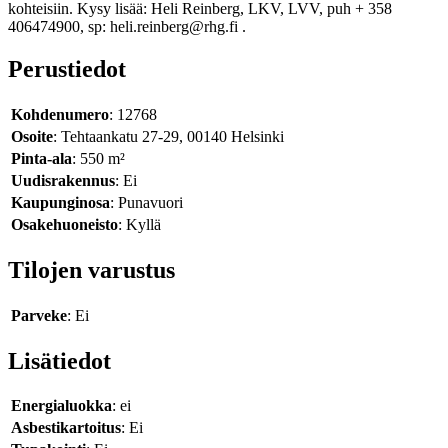
kohteisiin. Kysy lisää: Heli Reinberg, LKV, LVV, puh + 358
406474900, sp: heli.reinberg@rhg.fi .
Perustiedot
Kohdenumero
: 12768
Osoite
: Tehtaankatu 27-29, 00140 Helsinki
Pinta-ala
: 550 m²
Uudisrakennus
: Ei
Kaupunginosa
: Punavuori
Osakehuoneisto
: Kyllä
Tilojen varustus
Parveke
: Ei
Lisätiedot
Energialuokka
: ei
Asbestikartoitus
: Ei