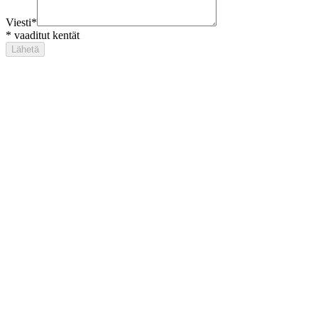
Viesti
*
*
vaaditut kentät