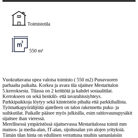
Toimistotila
550 m²
Vuokrattavana upea valoisa toimisto ( 550 m2) Punavuoren
parhaalta paikalta. Korkea ja avara tila sijaitsee Mestaritalon
5.kerroksesta. Tilassa on 2 keittiötä ja kahdet sosiaalitilat.
Kerrokseen on sekä henkilö- että tavarahissiyhteys.
Parkkipaikkoja löytyy sekä kiinteistön pihalta että parkkihallista.
Työmatkapyörälijöitä ajatelleen on talon rakennettu puku- ja
suihkutilat. Paikalle pääsee myös julkisilla, esim raitiovaunupysäkit
sijaitsee ihan vieressä.
Merellisessä ympäristössä sijaitsevassa Mestaritalossa toimii mm
mainos- ja media-alan, IT-alan, sijoitusalan ym alojen yrityksiä.
Tämän tilan hinta on edullinen verrattuna muihin samanlaisiin