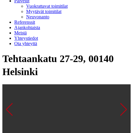
Palvelut
Vuokrattavat toimitilat
Myytävät toimitilat
Neuvonanto
Referenssit
Ajankohtaista
Meistä
Yhteystiedot
Ota yhteyttä
Tehtaankatu 27-29, 00140
Helsinki