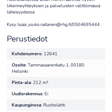
liikenneyhteyksien ja palveluiden välittömässä
läheisyydessä.
Kysy lisää: jouko.raitanen@rhg.fi/0504695444
Perustiedot
Kohdenumero
: 12641
Osoite
: Tammasaarenkatu 1, 00180
Helsinki
Pinta-ala
: 212 m²
Uudisrakennus
: Ei
Kaupunginosa
: Ruoholahti