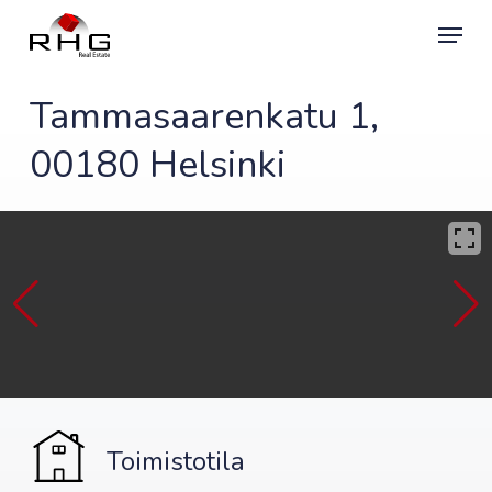
Skip
Menu
to
main
content
Tammasaarenkatu 1,
00180 Helsinki
Toimistotila