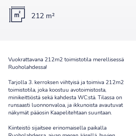
212 m²
Vuokrattavana 212m2 toimistotila merellisessä
Ruoholahdessa!
Tarjolla 3. kerroksen viihtyisä ja toimiva 212m2
toimistotila, joka koostuu avotoimistosta,
minikeittiöstä sekä kahdesta WC:stä. Tilassa on
runsaasti luonnonvaloa, ja ikkunoista avautuvat
näkymät pääosin Kaapelitehtaan suuntaan.
Kiinteistö sijaitsee erinomaisella paikalla
Ruoholahdessa, aivan meren äärellä, hyvien