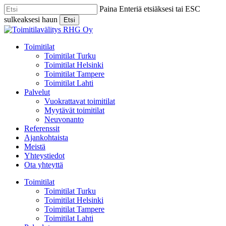
Skip
Paina Enteriä etsiäksesi tai ESC
to
sulkeaksesi haun
Etsi
main
Close
content
Search
Menu
Toimitilat
Toimitilat Turku
Toimitilat Helsinki
Toimitilat Tampere
Toimitilat Lahti
Palvelut
Vuokrattavat toimitilat
Myytävät toimitilat
Neuvonanto
Referenssit
Ajankohtaista
Meistä
Yhteystiedot
Ota yhteyttä
Toimitilat
Toimitilat Turku
Toimitilat Helsinki
Toimitilat Tampere
Toimitilat Lahti