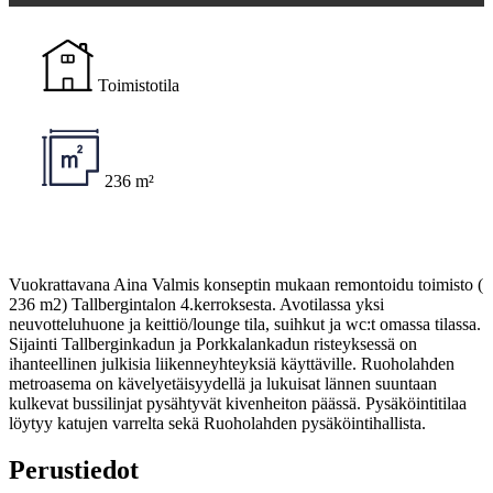
Toimistotila
236 m²
Vuokrattavana Aina Valmis konseptin mukaan remontoidu toimisto (
236 m2) Tallbergintalon 4.kerroksesta. Avotilassa yksi
neuvotteluhuone ja keittiö/lounge tila, suihkut ja wc:t omassa tilassa.
Sijainti Tallberginkadun ja Porkkalankadun risteyksessä on
ihanteellinen julkisia liikenneyhteyksiä käyttäville. Ruoholahden
metroasema on kävelyetäisyydellä ja lukuisat lännen suuntaan
kulkevat bussilinjat pysähtyvät kivenheiton päässä. Pysäköintitilaa
löytyy katujen varrelta sekä Ruoholahden pysäköintihallista.
Perustiedot