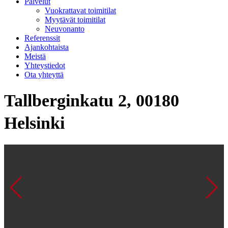
Palvelut
Vuokrattavat toimitilat
Myytävät toimitilat
Neuvonanto
Referenssit
Ajankohtaista
Meistä
Yhteystiedot
Ota yhteyttä
Tallberginkatu 2, 00180
Helsinki