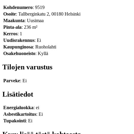
Kohdenumero
: 9519
Osoite
: Tallberginkatu 2, 00180 Helsinki
Maakunta
: Uusimaa
Pinta-ala
: 236 m²
Kerros
: 1
Uudisrakennus
: Ei
Kaupunginosa
: Ruoholahti
Osakehuoneisto
: Kyllä
Tilojen varustus
Parveke
: Ei
Lisätiedot
Energialuokka
: ei
Asbestikartoitus
: Ei
Tupakointi
: Ei