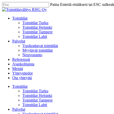
Skip
Paina Enteriä etsiäksesi tai ESC sulkea
to
Close
main
Search
content
Menu
Toimitilat
Toimitilat Turku
Toimitilat Helsinki
Toimitilat Tampere
Toimitilat Lahti
Palvelut
Vuokrattavat toimitilat
Myytävät toimitilat
Neuvonanto
Referenssit
Ajankohtaista
Meistä
Yhteystiedot
Ota yhteyttä
Toimitilat
Toimitilat Turku
Toimitilat Helsinki
Toimitilat Tampere
Toimitilat Lahti
Palvelut
Vuokrattavat toimitilat