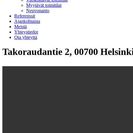
Myytävät toimitilat
Neuvonanto
Referenssit
Ajankohtaista
Meistä
Yhteystiedot
Ota yhteyttä
Takoraudantie 2, 00700 Helsink