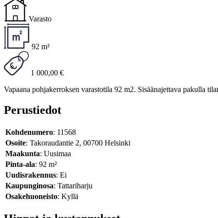
Varasto
92 m²
1 000,00 €
Vapaana pohjakerroksen varastotila 92 m2. Sisäänajettava pakulla tila
Perustiedot
Kohdenumero
: 11568
Osoite
: Takoraudantie 2, 00700 Helsinki
Maakunta
: Uusimaa
Pinta-ala
: 92 m²
Uudisrakennus
: Ei
Kaupunginosa
: Tattariharju
Osakehuoneisto
: Kyllä