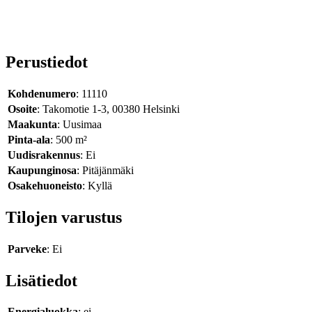
Perustiedot
Kohdenumero
: 11110
Osoite
: Takomotie 1-3, 00380 Helsinki
Maakunta
: Uusimaa
Pinta-ala
: 500 m²
Uudisrakennus
: Ei
Kaupunginosa
: Pitäjänmäki
Osakehuoneisto
: Kyllä
Tilojen varustus
Parveke
: Ei
Lisätiedot
Energialuokka
: ei