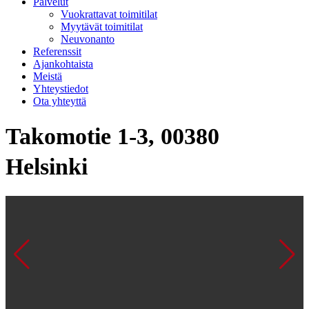
Palvelut
Vuokrattavat toimitilat
Myytävät toimitilat
Neuvonanto
Referenssit
Ajankohtaista
Meistä
Yhteystiedot
Ota yhteyttä
Takomotie 1-3, 00380
Helsinki