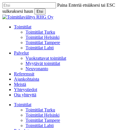
Skip
Paina Enteriä etsiäksesi tai ESC
to
sulkeaksesi haun
Etsi
main
Close
content
Search
Menu
Toimitilat
Toimitilat Turku
Toimitilat Helsinki
Toimitilat Tampere
Toimitilat Lahti
Palvelut
Vuokrattavat toimitilat
Myytävät toimitilat
Neuvonanto
Referenssit
Ajankohtaista
Meistä
Yhteystiedot
Ota yhteyttä
Toimitilat
Toimitilat Turku
Toimitilat Helsinki
Toimitilat Tampere
Toimitilat Lahti