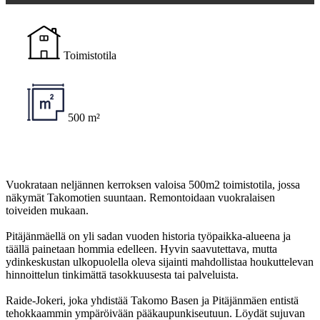
Toimistotila
500 m²
Vuokrataan neljännen kerroksen valoisa 500m2 toimistotila, jossa
näkymät Takomotien suuntaan. Remontoidaan vuokralaisen
toiveiden mukaan.
Pitäjänmäellä on yli sadan vuoden historia työpaikka-alueena ja
täällä painetaan hommia edelleen. Hyvin saavutettava, mutta
ydinkeskustan ulkopuolella oleva sijainti mahdollistaa houkuttelevan
hinnoittelun tinkimättä tasokkuusesta tai palveluista.
Raide-Jokeri, joka yhdistää Takomo Basen ja Pitäjänmäen entistä
tehokkaammin ympäröivään pääkaupunkiseutuun. Löydät sujuvan