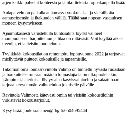
arjen kaikki palvelut kohteesta ja lähikortteleista roppakaupalla lisää.
Aulapalvelu on paikalla auttamassa vuokralaisia ja vierailijoita
aamuseitsemän ja iltakuuden välillä. Täältä saat nopean vastauksen
moneen kysymykseen.
Ajanmukaisesti varustellulta kuntosalilta löydät välineet
monipuoliseen harjoitteluun ja tilaa on riittävästi. Voit käyttää aikasi
treeniin, et laitteisiin jonotteluun.
Tyylikkäät kokoustilat on remontoitu loppuvuonna 2022 ja tarjoavat
miellyttävät puitteet kokouksille ja tapaamisille.
Takomon oma lounasravintola Valimo on tunnettu hyvästä ruoastaan
ja houkuttelee runsaan määrän lounastajia talon ulkopuoleltakin.
Lämpimistä aterioista löytyy aina kasvisvaihtoehto ja salaattibaari
tarjoaa kevyemmän vaihtoehdon jokaiselle päivälle.
Ravintola Valimosta kätevästi omiin tai yleisiin kokoustiloihin
virkistävät kokoustarjoilut.
Kysy lisää: jouko.raitanen@rhg.fi/0504695444