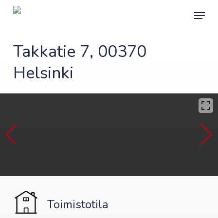
Skip
Menu
to
main
content
Takkatie 7, 00370
Helsinki
Toimistotila