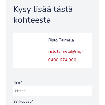
Kysy lisää tästä
kohteesta
Risto Taimela
risto.taimela@rhg.fi
0400 674 900
Nimi
*
Sähköposti
*