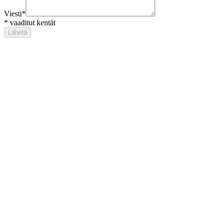
Viesti
*
*
vaaditut kentät