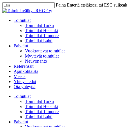
Skip
Paina Enteriä etsiäksesi tai ESC sulkea
to
Close
main
Search
content
Menu
Toimitilat
Toimitilat Turku
Toimitilat Helsinki
Toimitilat Tampere
Toimitilat Lahti
Palvelut
Vuokrattavat toimitilat
Myytävät toimitilat
Neuvonanto
Referenssit
Ajankohtaista
Meistä
Yhteystiedot
Ota yhteyttä
Toimitilat
Toimitilat Turku
Toimitilat Helsinki
Toimitilat Tampere
Toimitilat Lahti
Palvelut
Vuokrattavat toimitilat