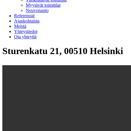
Myytävät toimitilat
Neuvonanto
Referenssit
Ajankohtaista
Meistä
Yhteystiedot
Ota yhteyttä
Sturenkatu 21, 00510 Helsinki