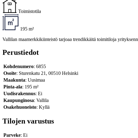
Toimistotila
195 m²
Vallilan maamerkkikiinteistö tarjoaa trendikkäitä toimitiloja yritykse
Perustiedot
Kohdenumero
: 6855
Osoite
: Sturenkatu 21, 00510 Helsinki
Maakunta
: Uusimaa
Pinta-ala
: 195 m²
Uudisrakennus
: Ei
Kaupunginosa
: Vallila
Osakehuoneisto
: Kyllä
Tilojen varustus
Parveke
: Ei