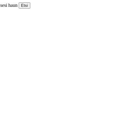
ksesi haun
Etsi