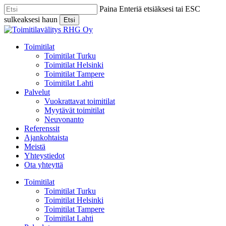
Skip
Paina Enteriä etsiäksesi tai ESC
to
sulkeaksesi haun
Etsi
main
Close
content
Search
Menu
Toimitilat
Toimitilat Turku
Toimitilat Helsinki
Toimitilat Tampere
Toimitilat Lahti
Palvelut
Vuokrattavat toimitilat
Myytävät toimitilat
Neuvonanto
Referenssit
Ajankohtaista
Meistä
Yhteystiedot
Ota yhteyttä
Toimitilat
Toimitilat Turku
Toimitilat Helsinki
Toimitilat Tampere
Toimitilat Lahti