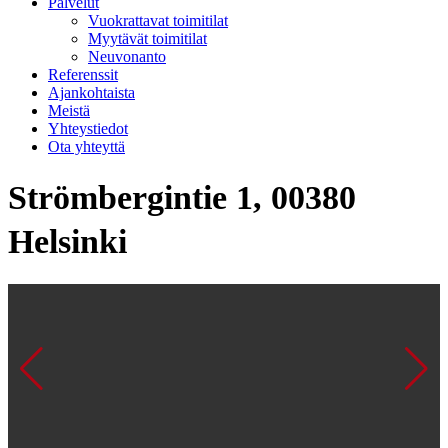
Palvelut
Vuokrattavat toimitilat
Myytävät toimitilat
Neuvonanto
Referenssit
Ajankohtaista
Meistä
Yhteystiedot
Ota yhteyttä
Strömbergintie 1, 00380
Helsinki