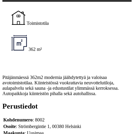
Toimistotila
362 m²
Pitäjänmäessä 362m2 modernia jäähdytettyä ja valoisaa
avotoimistotilaa. Kiinteistössä vuokrattavia neuvottelutiloja,
aulapalvelu sekä sauna -ja edustustilat ylimmässä kerroksessa.
Autopaikkoja kiinteistön pihalla sekä autohallissa.
Perustiedot
Kohdenumero
: 8002
Osoite
: Strömbergintie 1, 00380 Helsinki
Maakunta
: Uusimaa