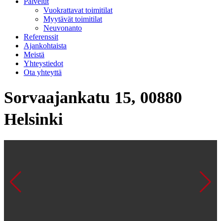
Palvelut
Vuokrattavat toimitilat
Myytävät toimitilat
Neuvonanto
Referenssit
Ajankohtaista
Meistä
Yhteystiedot
Ota yhteyttä
Sorvaajankatu 15, 00880
Helsinki