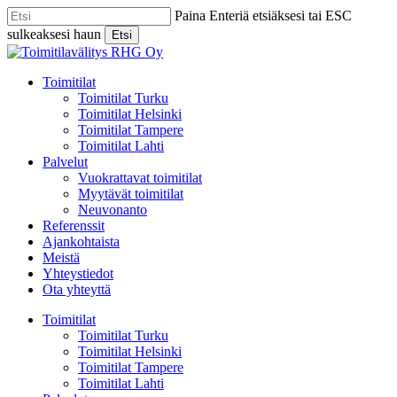
Skip
Paina Enteriä etsiäksesi tai ESC
to
sulkeaksesi haun
Etsi
main
Close
content
Search
Menu
Toimitilat
Toimitilat Turku
Toimitilat Helsinki
Toimitilat Tampere
Toimitilat Lahti
Palvelut
Vuokrattavat toimitilat
Myytävät toimitilat
Neuvonanto
Referenssit
Ajankohtaista
Meistä
Yhteystiedot
Ota yhteyttä
Toimitilat
Toimitilat Turku
Toimitilat Helsinki
Toimitilat Tampere
Toimitilat Lahti