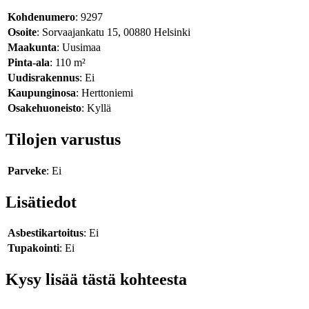
Kohdenumero
: 9297
Osoite
: Sorvaajankatu 15, 00880 Helsinki
Maakunta
: Uusimaa
Pinta-ala
: 110 m²
Uudisrakennus
: Ei
Kaupunginosa
: Herttoniemi
Osakehuoneisto
: Kyllä
Tilojen varustus
Parveke
: Ei
Lisätiedot
Asbestikartoitus
: Ei
Tupakointi
: Ei
Kysy lisää tästä kohteesta