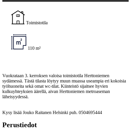
Toimistotila
110 m²
Vuokrataan 3. kerroksen valoisa toimistotila Herttoniemen
sydämessä. Tästä tilasta löytyy muun muassa useampia eri kokoisia
työhuoneita sekä omat wc-tilat. Kiinteistö sijaitsee hyvien
kulkuyhteyksien äärellä, aivan Herttoniemen metroaseman
läheisyydessä.
Kysy lisää Jouko Raitanen Helsinki puh. 0504695444
Perustiedot