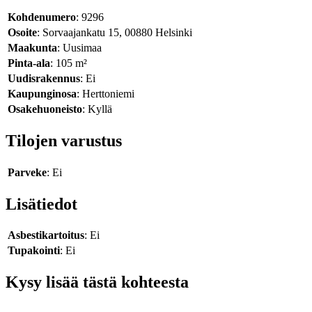
Kohdenumero
: 9296
Osoite
: Sorvaajankatu 15, 00880 Helsinki
Maakunta
: Uusimaa
Pinta-ala
: 105 m²
Uudisrakennus
: Ei
Kaupunginosa
: Herttoniemi
Osakehuoneisto
: Kyllä
Tilojen varustus
Parveke
: Ei
Lisätiedot
Asbestikartoitus
: Ei
Tupakointi
: Ei
Kysy lisää tästä kohteesta