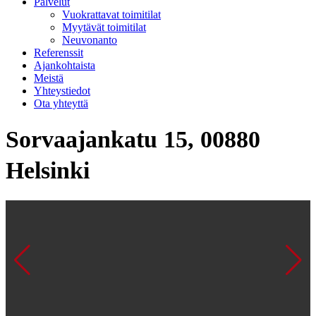
Palvelut
Vuokrattavat toimitilat
Myytävät toimitilat
Neuvonanto
Referenssit
Ajankohtaista
Meistä
Yhteystiedot
Ota yhteyttä
Sorvaajankatu 15, 00880
Helsinki