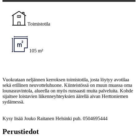
Toimistotila
105 m²
Vuokrataan neljännen kerroksen toimistotila, josta löytyy avotilaa
sekä erillinen neuvotteluhuone. Kiinteistössä on muun muassa oma
lounasravintola, alueella on myös runsaasti muita palveluita. Kohde
sijaitsee loistavien liikenneyhteyksien äärellä aivan Herttoniemen
sydämessä.
Kysy lisää Jouko Raitanen Helsinki puh. 0504695444
Perustiedot