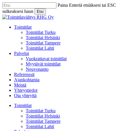
Skip
Paina Enteriä etsiäksesi tai ESC
to
sulkeaksesi haun
Etsi
main
Close
content
Search
Menu
Toimitilat
Toimitilat Turku
Toimitilat Helsinki
Toimitilat Tampere
Toimitilat Lahti
Palvelut
Vuokrattavat toimitilat
Myytävät toimitilat
Neuvonanto
Referenssit
Ajankohtaista
Meistä
Yhteystiedot
Ota yhteyttä
Toimitilat
Toimitilat Turku
Toimitilat Helsinki
Toimitilat Tampere
Toimitilat Lahti