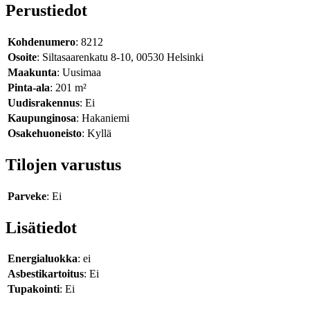
Perustiedot
Kohdenumero
: 8212
Osoite
: Siltasaarenkatu 8-10, 00530 Helsinki
Maakunta
: Uusimaa
Pinta-ala
: 201 m²
Uudisrakennus
: Ei
Kaupunginosa
: Hakaniemi
Osakehuoneisto
: Kyllä
Tilojen varustus
Parveke
: Ei
Lisätiedot
Energialuokka
: ei
Asbestikartoitus
: Ei
Tupakointi
: Ei