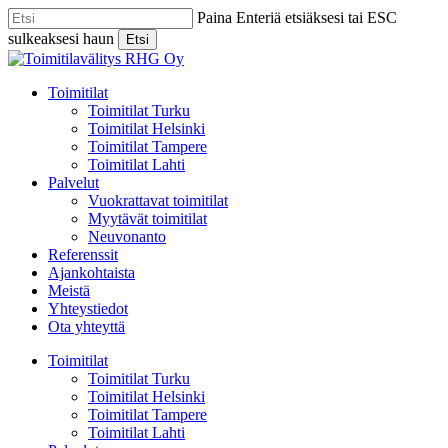
Skip
Paina Enteriä etsiäksesi tai ESC
to
sulkeaksesi haun
Etsi
main
Close
content
Search
Menu
Toimitilat
Toimitilat Turku
Toimitilat Helsinki
Toimitilat Tampere
Toimitilat Lahti
Palvelut
Vuokrattavat toimitilat
Myytävät toimitilat
Neuvonanto
Referenssit
Ajankohtaista
Meistä
Yhteystiedot
Ota yhteyttä
Toimitilat
Toimitilat Turku
Toimitilat Helsinki
Toimitilat Tampere
Toimitilat Lahti