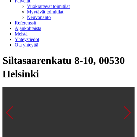
Palvelut
Vuokrattavat toimitilat
Myytävät toimitilat
Neuvonanto
Referenssit
Ajankohtaista
Meistä
Yhteystiedot
Ota yhteyttä
Siltasaarenkatu 8-10, 00530
Helsinki