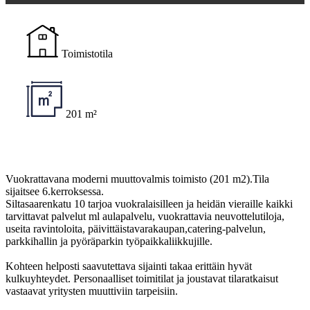
Toimistotila
201 m²
Vuokrattavana moderni muuttovalmis toimisto (201 m2).Tila
sijaitsee 6.kerroksessa.
Siltasaarenkatu 10 tarjoa vuokralaisilleen ja heidän vieraille kaikki
tarvittavat palvelut ml aulapalvelu, vuokrattavia neuvottelutiloja,
useita ravintoloita, päivittäistavarakaupan,catering-palvelun,
parkkihallin ja pyöräparkin työpaikkaliikkujille.
Kohteen helposti saavutettava sijainti takaa erittäin hyvät
kulkuyhteydet. Personaalliset toimitilat ja joustavat tilaratkaisut
vastaavat yritysten muuttiviin tarpeisiin.