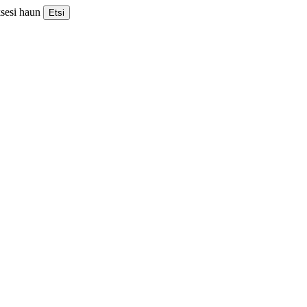
ksesi haun
Etsi