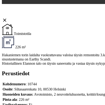
Toimistotila
226 m²
Hakaniemen torin laidalta vuokrattavana valoisa täysin remontoitu 3.ker
sisustustemana on Earthy Scandi.
Historiallinen Elannon talo on täysin saneerattu ja vastaa täysin nyky
Perustiedot
Kohdenumero
: 10744
Osoite
: Siltasaarenkatu 10, 00530 Helsinki
Huoneiden kuvaus
: Avotoimisto, 2 neuvotteluhuonetta, keittiö/loun
Pinta-ala
: 226 m²
Uudisrakennus
: Ei