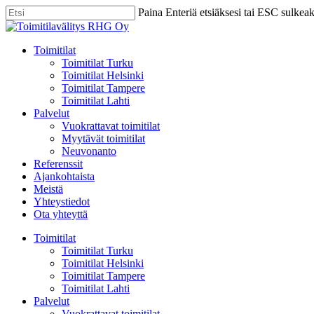
Skip
Paina Enteriä etsiäksesi tai ESC sulkea
to
Close
main
Search
content
Menu
Toimitilat
Toimitilat Turku
Toimitilat Helsinki
Toimitilat Tampere
Toimitilat Lahti
Palvelut
Vuokrattavat toimitilat
Myytävät toimitilat
Neuvonanto
Referenssit
Ajankohtaista
Meistä
Yhteystiedot
Ota yhteyttä
Toimitilat
Toimitilat Turku
Toimitilat Helsinki
Toimitilat Tampere
Toimitilat Lahti
Palvelut
Vuokrattavat toimitilat