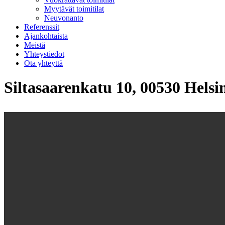
Myytävät toimitilat
Neuvonanto
Referenssit
Ajankohtaista
Meistä
Yhteystiedot
Ota yhteyttä
Siltasaarenkatu 10, 00530 Helsi