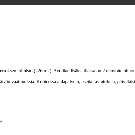
roksen toimisto (226 m2). Avotilan lisäksi tilassa on 2 neuvotteluhuonet
päivän vaatimuksia. Kohteessa aulapalvelu, useita ravintoloita, päivittäi
ge