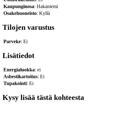
Kaupunginosa
: Hakaniemi
Osakehuoneisto
: Kyllä
Tilojen varustus
Parveke
: Ei
Lisätiedot
Energialuokka
: ei
Asbestikartoitus
: Ei
Tupakointi
: Ei
Kysy lisää tästä kohteesta