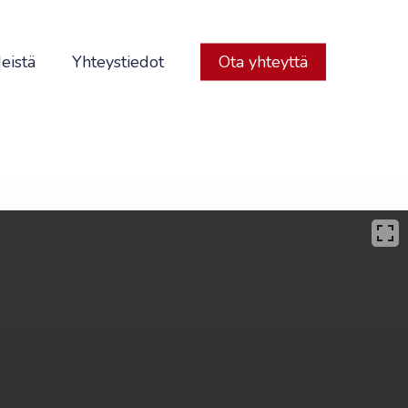
eistä
Yhteystiedot
Ota yhteyttä