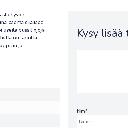
lasta hyvien
una-asema sijaitsee
Kysy lisää
 useita bussilinjoja.
hellä on tarjolla
auppaan ja
Nimi
*