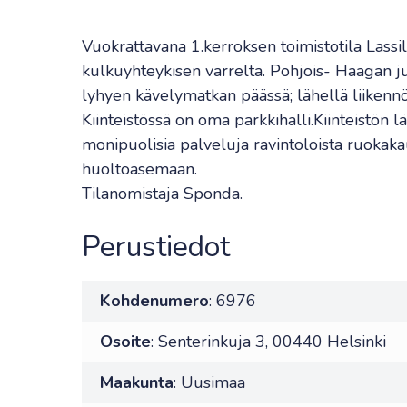
Vuokrattavana 1.kerroksen toimistotila Lassi
kulkuyhteykisen varrelta. Pohjois- Haagan j
lyhyen kävelymatkan päässä; lähellä liikennöi
Kiinteistössä on oma parkkihalli.Kiinteistön lä
monipuolisia palveluja ravintoloista ruokak
huoltoasemaan.
Tilanomistaja Sponda.
Perustiedot
Kohdenumero
: 6976
Osoite
: Senterinkuja 3, 00440 Helsinki
Maakunta
: Uusimaa