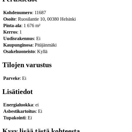
Kohdenumero
: 11687
Osoite
: Ruosilantie 10, 00380 Helsinki
Pinta-ala
: 1 676 m²
Kerros
: 1
Uudisrakennus
: Ei
Kaupunginosa
: Pitäjänmäki
Osakehuoneisto
: Kyllä
Tilojen varustus
Parveke
: Ei
Lisätiedot
Energialuokka
: ei
Asbestikartoitus
: Ei
Tupakointi
: Ei
Kysy lisää tästä kohteesta