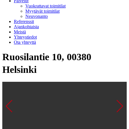
Palvelut
Vuokrattavat toimitilat
Myytävät toimitilat
Neuvonanto
Referenssit
Ajankohtaista
Meistä
Yhteystiedot
Ota yhteyttä
Ruosilantie 10, 00380
Helsinki