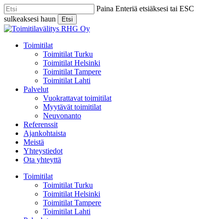
Skip
Paina Enteriä etsiäksesi tai ESC
to
sulkeaksesi haun
Etsi
main
Close
content
Search
Menu
Toimitilat
Toimitilat Turku
Toimitilat Helsinki
Toimitilat Tampere
Toimitilat Lahti
Palvelut
Vuokrattavat toimitilat
Myytävät toimitilat
Neuvonanto
Referenssit
Ajankohtaista
Meistä
Yhteystiedot
Ota yhteyttä
Toimitilat
Toimitilat Turku
Toimitilat Helsinki
Toimitilat Tampere
Toimitilat Lahti