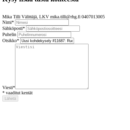
Mika Tilli
Välittäjä, LKV
mika.tilli@rhg.fi
0407013005
Nimi
*
Sähköposti
*
Puhelin
Otsikko
*
Viesti
*
*
vaaditut kentät