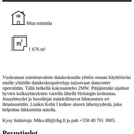
Muu toimitila
1 676 m²
Vuokrataan toimintavalmis datakeskustila yhtiön omaan käyttöön/tai
muille yhtiöille datakeskuspalveluja tarjoavaan datacenter
operointiin. Tällä hetkellä kokonaisteho 2MW. Pitäjänmäki sijaitsee
hyvien kulkuyhteyksien varrella lähellä Helsingin keskustaa.
Junayhteydet ja bussilinjat mahdollistavat liikkumisen eri
ilmansuuntiin. Lisäksi Kehä I kulkee alueen läheisyydestä, joka
helpottaa liikkumista autolla.
Kysy lisätietoja: Mika.tilli@rhg.fi ja puh +358 40 701 3005.
Perustiedot