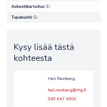
Asbestikartoitus
: Ei
Tupakointi
: Ei
Kysy lisää tästä
kohteesta
Heli Reinberg
heli.reinberg@rhg.fi
040 647 4900