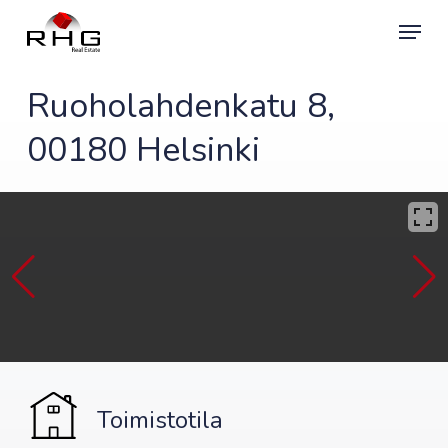
Skip
Menu
to
main
content
Ruoholahdenkatu 8,
00180 Helsinki
Toimistotila