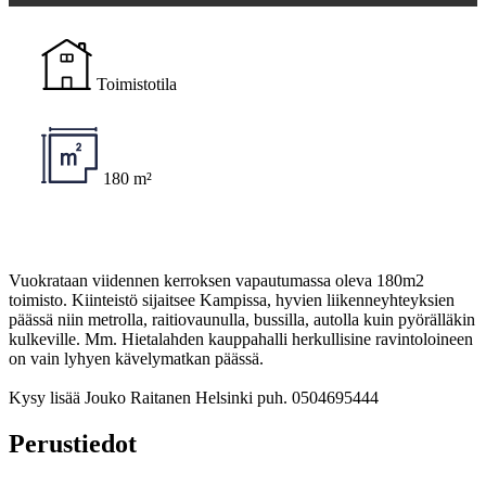
Toimistotila
180 m²
Vuokrataan viidennen kerroksen vapautumassa oleva 180m2
toimisto. Kiinteistö sijaitsee Kampissa, hyvien liikenneyhteyksien
päässä niin metrolla, raitiovaunulla, bussilla, autolla kuin pyörälläkin
kulkeville. Mm. Hietalahden kauppahalli herkullisine ravintoloineen
on vain lyhyen kävelymatkan päässä.
Kysy lisää Jouko Raitanen Helsinki puh. 0504695444
Perustiedot