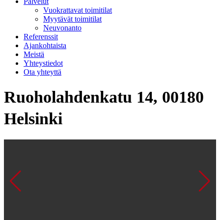
Palvelut
Vuokrattavat toimitilat
Myytävät toimitilat
Neuvonanto
Referenssit
Ajankohtaista
Meistä
Yhteystiedot
Ota yhteyttä
Ruoholahdenkatu 14, 00180
Helsinki