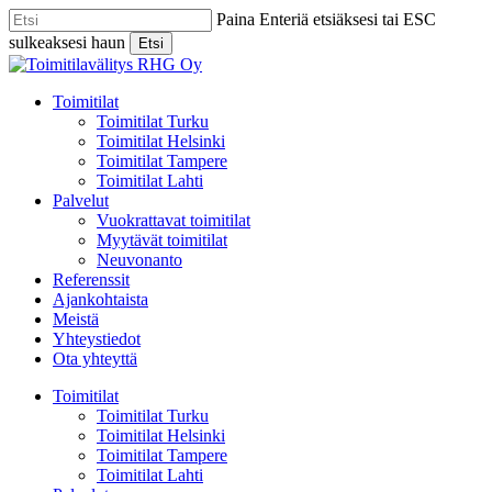
Skip
Paina Enteriä etsiäksesi tai ESC
to
sulkeaksesi haun
Etsi
main
Close
content
Search
Menu
Toimitilat
Toimitilat Turku
Toimitilat Helsinki
Toimitilat Tampere
Toimitilat Lahti
Palvelut
Vuokrattavat toimitilat
Myytävät toimitilat
Neuvonanto
Referenssit
Ajankohtaista
Meistä
Yhteystiedot
Ota yhteyttä
Toimitilat
Toimitilat Turku
Toimitilat Helsinki
Toimitilat Tampere
Toimitilat Lahti