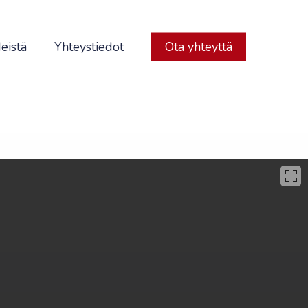
eistä
Yhteystiedot
Ota yhteyttä