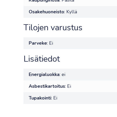
Kaupunginosa
: Pasila
Osakehuoneisto
: Kyllä
Tilojen varustus
Parveke
: Ei
Lisätiedot
Energialuokka
: ei
Asbestikartoitus
: Ei
Tupakointi
: Ei