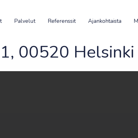
t
Palvelut
Referenssit
Ajankohtaista
M
11, 00520 Helsinki