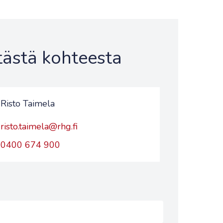
 tästä kohteesta
Risto Taimela
risto.taimela@rhg.fi
0400 674 900