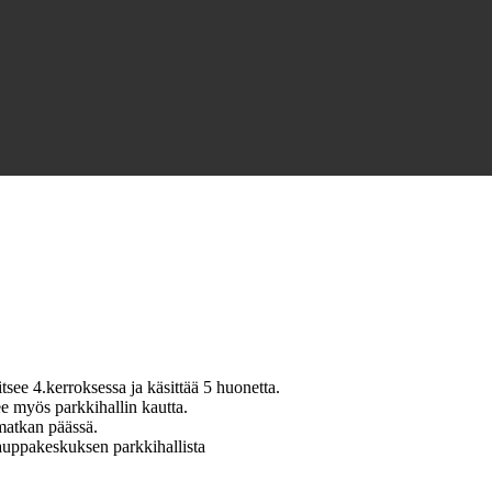
tsee 4.kerroksessa ja käsittää 5 huonetta.
e myös parkkihallin kautta.
matkan päässä.
kauppakeskuksen parkkihallista