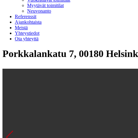
Myytävät toimitilat
Neuvonanto
Referenssit
Ajankohtaista
Meistä
Yhteystiedot
Ota yhteyttä
Porkkalankatu 7, 00180 Helsink