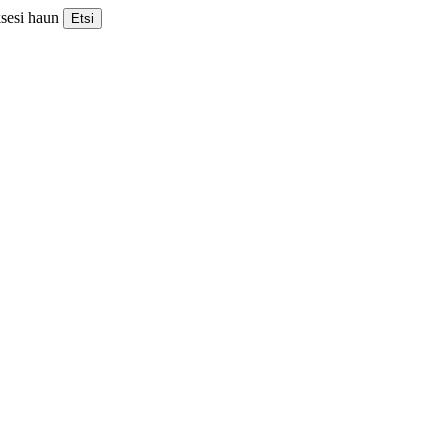
ksesi haun
Etsi