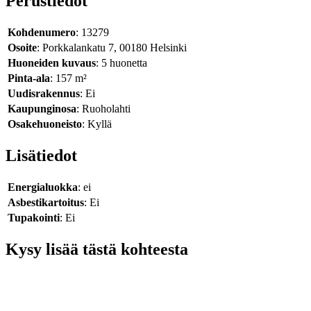
Perustiedot
Kohdenumero
: 13279
Osoite
: Porkkalankatu 7, 00180 Helsinki
Huoneiden kuvaus
: 5 huonetta
Pinta-ala
: 157 m²
Uudisrakennus
: Ei
Kaupunginosa
: Ruoholahti
Osakehuoneisto
: Kyllä
Lisätiedot
Energialuokka
: ei
Asbestikartoitus
: Ei
Tupakointi
: Ei
Kysy lisää tästä kohteesta