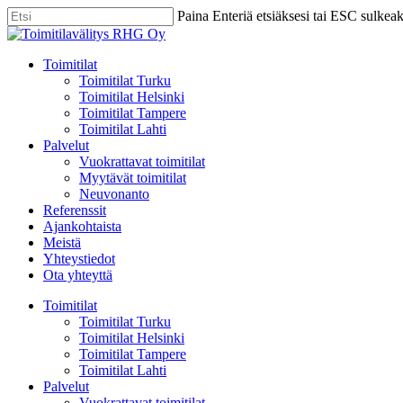
Skip
Paina Enteriä etsiäksesi tai ESC sulkea
to
Close
main
Search
content
Menu
Toimitilat
Toimitilat Turku
Toimitilat Helsinki
Toimitilat Tampere
Toimitilat Lahti
Palvelut
Vuokrattavat toimitilat
Myytävät toimitilat
Neuvonanto
Referenssit
Ajankohtaista
Meistä
Yhteystiedot
Ota yhteyttä
Toimitilat
Toimitilat Turku
Toimitilat Helsinki
Toimitilat Tampere
Toimitilat Lahti
Palvelut
Vuokrattavat toimitilat