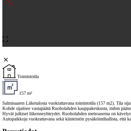
Toimistotila
157 m²
Salmisaaren Liiketalosta vuokrattavana toimistotila (157 m2). Tila sijai
Kohde sijaitsee vastapäätä Ruoholahden kauppakeskusta, mihin pääse
Hyvät julkiset liikenneyhteydet. Ruoholahden metroasema on kävely
Autopaikkoja vuokrattavana sekä kiinteistön pysäköintihallista, että 