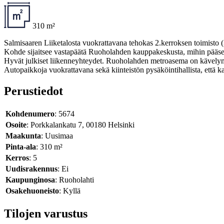
310 m²
Salmisaaren Liiketalosta vuokrattavana tehokas 2.kerroksen toimisto 
Kohde sijaitsee vastapäätä Ruoholahden kauppakeskusta, mihin pääse
Hyvät julkiset liikenneyhteydet. Ruoholahden metroasema on kävely
Autopaikkoja vuokrattavana sekä kiinteistön pysäköintihallista, että 
Perustiedot
Kohdenumero
: 5674
Osoite
: Porkkalankatu 7, 00180 Helsinki
Maakunta
: Uusimaa
Pinta-ala
: 310 m²
Kerros
: 5
Uudisrakennus
: Ei
Kaupunginosa
: Ruoholahti
Osakehuoneisto
: Kyllä
Tilojen varustus