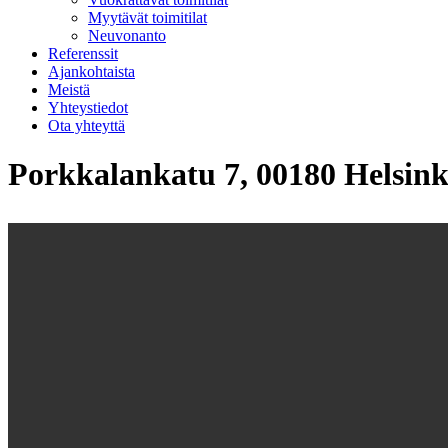
Myytävät toimitilat
Neuvonanto
Referenssit
Ajankohtaista
Meistä
Yhteystiedot
Ota yhteyttä
Porkkalankatu 7, 00180 Helsink