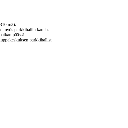
(310 m2).
e myös parkkihallin kautta.
matkan päässä.
kauppakeskuksen parkkihallist