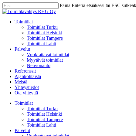
Skip
Paina Enteriä etsiäksesi tai ESC sulkea
to
Close
main
Search
content
Menu
Toimitilat
Toimitilat Turku
Toimitilat Helsinki
Toimitilat Tampere
Toimitilat Lahti
Palvelut
Vuokrattavat toimitilat
Myytävät toimitilat
Neuvonanto
Referenssit
Ajankohtaista
Meistä
Yhteystiedot
Ota yhteyttä
Toimitilat
Toimitilat Turku
Toimitilat Helsinki
Toimitilat Tampere
Toimitilat Lahti
Palvelut
Vuokrattavat toimitilat