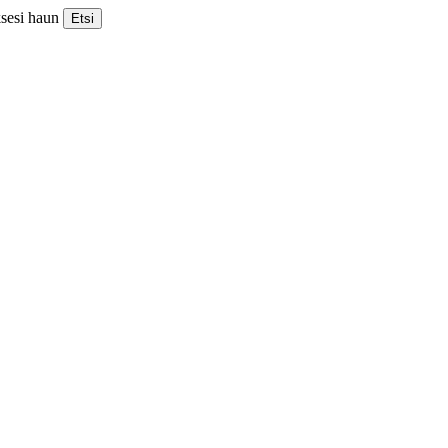
ksesi haun
Etsi