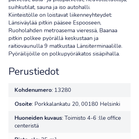
suihkutilat, sauna ja iso autohalli.
Kiinteistölle on loistavat liikenneyhteydet:
Länsiväylää pitkin pääsee Espooseen,
Ruoholahden metroasema vieressä, Baanaa
pitkin polkee pyörällä keskustaan ja
raitiovaunulla 9 matkustaa Länsiterminaalille.
Pyöräilijöille on polkupyöräkatos sisäpihalla.
Perustiedot
Kohdenumero
: 13280
Osoite
: Porkkalankatu 20, 00180 Helsinki
Huoneiden kuvaus
: Toimisto 4-6 :lle office
centeristä