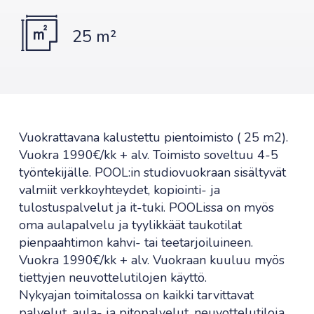
25 m²
Vuokrattavana kalustettu pientoimisto ( 25 m2).
Vuokra 1990€/kk + alv. Toimisto soveltuu 4-5
työntekijälle. POOL:in studiovuokraan sisältyvät
valmiit verkkoyhteydet, kopiointi- ja
tulostuspalvelut ja it-tuki. POOLissa on myös
oma aulapalvelu ja tyylikkäät taukotilat
pienpaahtimon kahvi- tai teetarjoiluineen.
Vuokra 1990€/kk + alv. Vuokraan kuuluu myös
tiettyjen neuvottelutilojen käyttö.
Nykyajan toimitalossa on kaikki tarvittavat
palvelut, aula- ja pitopalvelut, neuvottelutiloja,