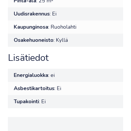
Pinta-ala
: 25 m²
Uudisrakennus
: Ei
Kaupunginosa
: Ruoholahti
Osakehuoneisto
: Kyllä
Lisätiedot
Energialuokka
: ei
Asbestikartoitus
: Ei
Tupakointi
: Ei