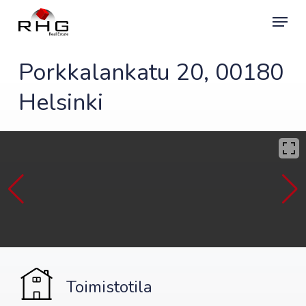
Skip
Menu
to
main
content
Porkkalankatu 20, 00180
Helsinki
Toimistotila