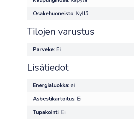
Kaupunginosa
: Käpylä
Osakehuoneisto
: Kyllä
Tilojen varustus
Parveke
: Ei
Lisätiedot
Energialuokka
: ei
Asbestikartoitus
: Ei
Tupakointi
: Ei