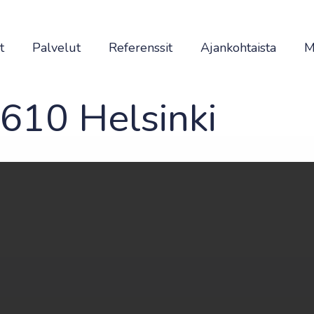
t
Palvelut
Referenssit
Ajankohtaista
M
0610 Helsinki