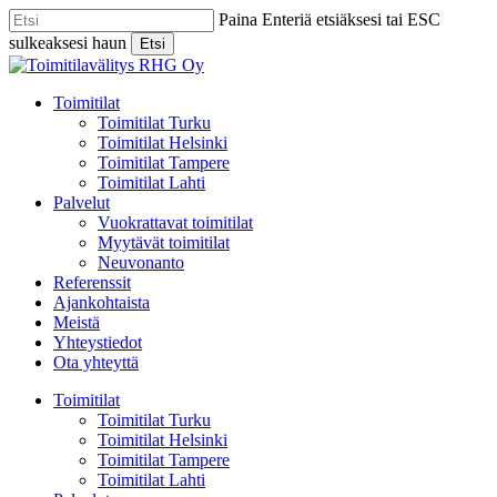
Skip
Paina Enteriä etsiäksesi tai ESC
to
sulkeaksesi haun
Etsi
main
Close
content
Search
Menu
Toimitilat
Toimitilat Turku
Toimitilat Helsinki
Toimitilat Tampere
Toimitilat Lahti
Palvelut
Vuokrattavat toimitilat
Myytävät toimitilat
Neuvonanto
Referenssit
Ajankohtaista
Meistä
Yhteystiedot
Ota yhteyttä
Toimitilat
Toimitilat Turku
Toimitilat Helsinki
Toimitilat Tampere
Toimitilat Lahti