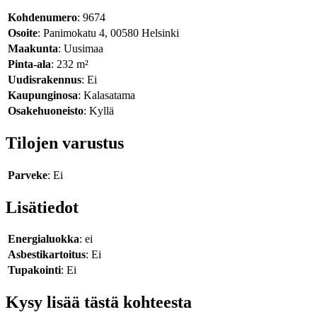
Kohdenumero
: 9674
Osoite
: Panimokatu 4, 00580 Helsinki
Maakunta
: Uusimaa
Pinta-ala
: 232 m²
Uudisrakennus
: Ei
Kaupunginosa
: Kalasatama
Osakehuoneisto
: Kyllä
Tilojen varustus
Parveke
: Ei
Lisätiedot
Energialuokka
: ei
Asbestikartoitus
: Ei
Tupakointi
: Ei
Kysy lisää tästä kohteesta