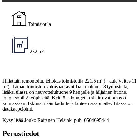
Toimistotila
232 m²
Hiljattain remontoitu, tehokas toimistotila 221,5 m² (+ aulajyvitys 11
m²). Tämän toimiston valoisaan avotilaan mahtuu 18 työpistettä,
lisäksi tilassa on neuvotteluhuone 9 hengelle ja hiljainen huone,
johon sopii 2 työpistettä. Keittiö + loungetila sijaitsevat omassa
kulmassaan. Ikkunat itään kadulle ja länteen sisäpihalle. Tilassa on
datakaapelointi.
Kysy lisää Jouko Raitanen Helsinki puh. 0504695444
Perustiedot