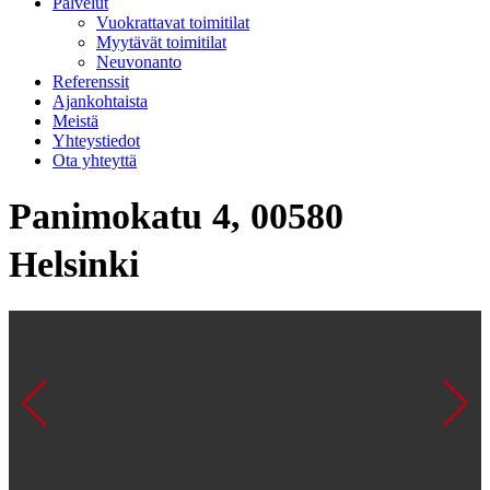
Palvelut
Vuokrattavat toimitilat
Myytävät toimitilat
Neuvonanto
Referenssit
Ajankohtaista
Meistä
Yhteystiedot
Ota yhteyttä
Panimokatu 4, 00580
Helsinki