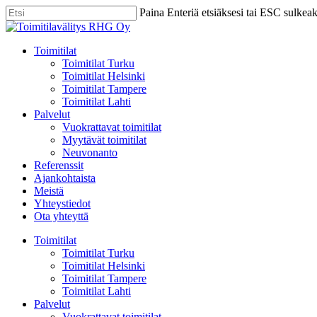
Skip
Paina Enteriä etsiäksesi tai ESC sulkea
to
Close
main
Search
content
Menu
Toimitilat
Toimitilat Turku
Toimitilat Helsinki
Toimitilat Tampere
Toimitilat Lahti
Palvelut
Vuokrattavat toimitilat
Myytävät toimitilat
Neuvonanto
Referenssit
Ajankohtaista
Meistä
Yhteystiedot
Ota yhteyttä
Toimitilat
Toimitilat Turku
Toimitilat Helsinki
Toimitilat Tampere
Toimitilat Lahti
Palvelut
Vuokrattavat toimitilat