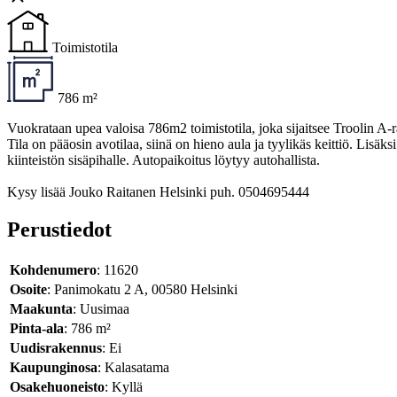
Toimistotila
786 m²
Vuokrataan upea valoisa 786m2 toimistotila, joka sijaitsee Troolin 
Tila on pääosin avotilaa, siinä on hieno aula ja tyylikäs keittiö. Lisäk
kiinteistön sisäpihalle. Autopaikoitus löytyy autohallista.
Kysy lisää Jouko Raitanen Helsinki puh. 0504695444
Perustiedot
Kohdenumero
: 11620
Osoite
: Panimokatu 2 A, 00580 Helsinki
Maakunta
: Uusimaa
Pinta-ala
: 786 m²
Uudisrakennus
: Ei
Kaupunginosa
: Kalasatama
Osakehuoneisto
: Kyllä