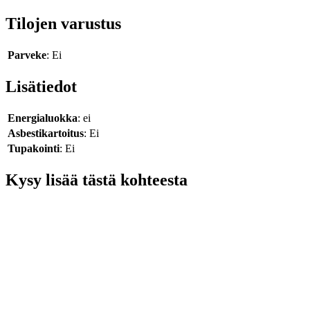
Tilojen varustus
Parveke
: Ei
Lisätiedot
Energialuokka
: ei
Asbestikartoitus
: Ei
Tupakointi
: Ei
Kysy lisää tästä kohteesta