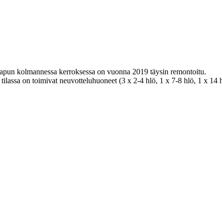
A-rapun kolmannessa kerroksessa on vuonna 2019 täysin remontoitu.
si tilassa on toimivat neuvotteluhuoneet (3 x 2-4 hlö, 1 x 7-8 hlö, 1 x 1