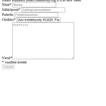
Jouko Raitanen
jouko.raitanen@rhg.fi
050 469 5444
Nimi
*
Sähköposti
*
Puhelin
Otsikko
*
Viesti
*
*
vaaditut kentät