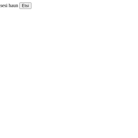
ksesi haun
Etsi