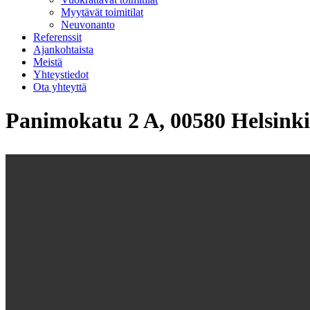
Myytävät toimitilat
Neuvonanto
Referenssit
Ajankohtaista
Meistä
Yhteystiedot
Ota yhteyttä
Panimokatu 2 A, 00580 Helsinki