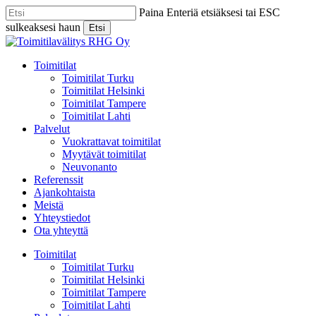
Skip
Paina Enteriä etsiäksesi tai ESC
to
sulkeaksesi haun
Etsi
main
Close
content
Search
Menu
Toimitilat
Toimitilat Turku
Toimitilat Helsinki
Toimitilat Tampere
Toimitilat Lahti
Palvelut
Vuokrattavat toimitilat
Myytävät toimitilat
Neuvonanto
Referenssit
Ajankohtaista
Meistä
Yhteystiedot
Ota yhteyttä
Toimitilat
Toimitilat Turku
Toimitilat Helsinki
Toimitilat Tampere
Toimitilat Lahti