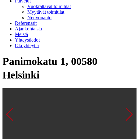
Palvelut
Vuokrattavat toimitilat
Myytävät toimitilat
Neuvonanto
Referenssit
Ajankohtaista
Meistä
Yhteystiedot
Ota yhteyttä
Panimokatu 1, 00580
Helsinki