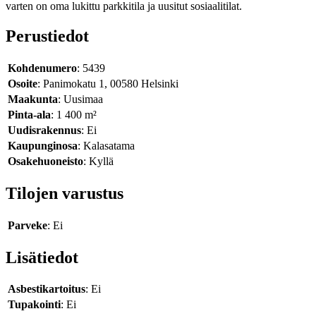
varten on oma lukittu parkkitila ja uusitut sosiaalitilat.
Perustiedot
Kohdenumero
: 5439
Osoite
: Panimokatu 1, 00580 Helsinki
Maakunta
: Uusimaa
Pinta-ala
: 1 400 m²
Uudisrakennus
: Ei
Kaupunginosa
: Kalasatama
Osakehuoneisto
: Kyllä
Tilojen varustus
Parveke
: Ei
Lisätiedot
Asbestikartoitus
: Ei
Tupakointi
: Ei