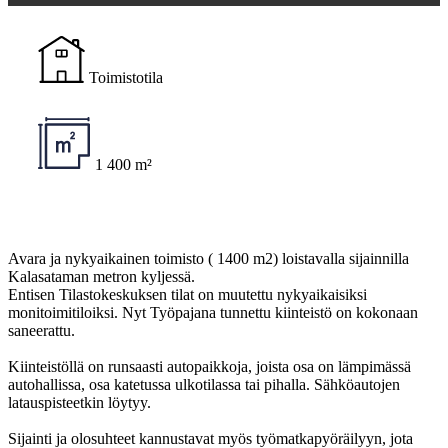
Toimistotila
1 400 m²
Avara ja nykyaikainen toimisto ( 1400 m2) loistavalla sijainnilla
Kalasataman metron kyljessä.
Entisen Tilastokeskuksen tilat on muutettu nykyaikaisiksi
monitoimitiloiksi. Nyt Työpajana tunnettu kiinteistö on kokonaan
saneerattu.
Kiinteistöllä on runsaasti autopaikkoja, joista osa on lämpimässä
autohallissa, osa katetussa ulkotilassa tai pihalla. Sähköautojen
latauspisteetkin löytyy.
Sijainti ja olosuhteet kannustavat myös työmatkapyöräilyyn, jota