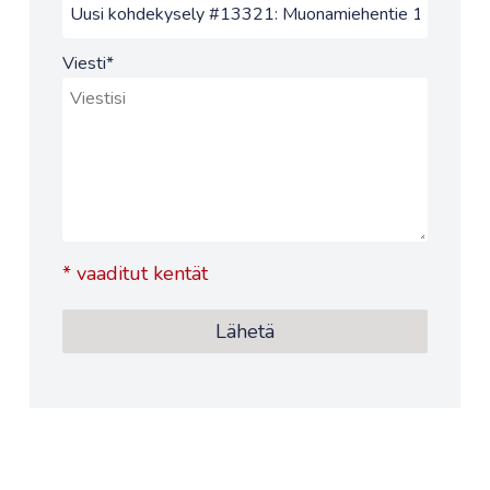
Viesti
*
*
vaaditut kentät