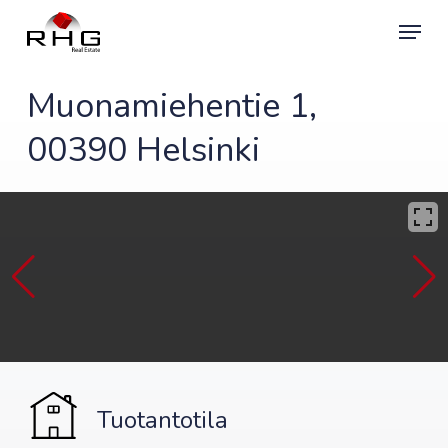
Skip
Menu
to
main
content
Muonamiehentie 1,
00390 Helsinki
Tuotantotila