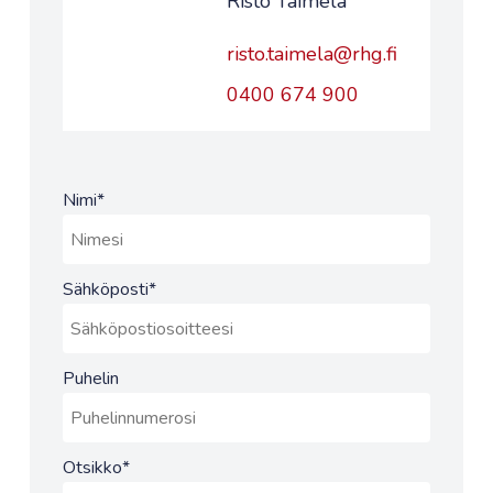
Risto Taimela
risto.taimela@rhg.fi
0400 674 900
Nimi
*
Sähköposti
*
Puhelin
Otsikko
*