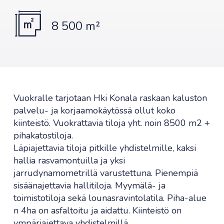
8 500 m²
Vuokralle tarjotaan Hki Konala raskaan kaluston
palvelu- ja korjaamokäytössä ollut koko
kiinteistö. Vuokrattavia tiloja yht. noin 8500 m2 +
pihakatostiloja.
Läpiajettavia tiloja pitkille yhdistelmille, kaksi
hallia rasvamontuilla ja yksi
jarrudynamometrillä varustettuna. Pienempiä
sisäänajettavia hallitiloja. Myymälä- ja
toimistotiloja sekä lounasravintolatila. Piha-alue
n 4ha on asfaltoitu ja aidattu. Kiinteistö on
ympäriajettava yhdistelmillä.