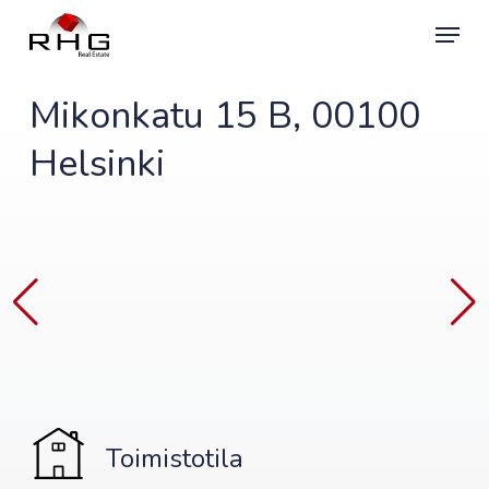
Skip
Menu
to
main
content
Mikonkatu 15 B, 00100
Helsinki
Toimistotila