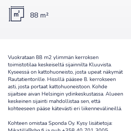
88 m²
Vuokrataan 88 m2 ylimmän kerroksen
toimistotilaa keskeiseltä sijainnilta Kluuvista.
Kyseessä on kattohuoneisto, josta upeat näkymät
Rautatientorille. Hissillä pääsee 8. kerrokseen
asti, josta portaat kattohuoneistoon. Kohde
sijaitsee aivan Helsingin ydinkeskustassa. Alueen
keskeinen sijainti mahdollistaa sen, että
kohteeseen pääse kätevästi eri liikennevälineillä.
Kohteen omistaa Sponda Oy. Kysy lisätietoja:
Mika.tilli@rhg.fi ja puh +358 40 701 3005.