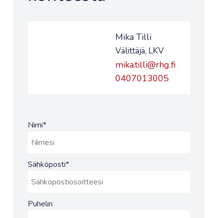
Mika Tilli
Välittäjä, LKV
mika.tilli@rhg.fi
0407013005
Nimi
*
Sähköposti
*
Puhelin