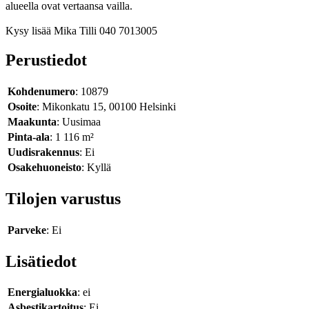
alueella ovat vertaansa vailla.
Kysy lisää Mika Tilli 040 7013005
Perustiedot
Kohdenumero
: 10879
Osoite
: Mikonkatu 15, 00100 Helsinki
Maakunta
: Uusimaa
Pinta-ala
: 1 116 m²
Uudisrakennus
: Ei
Osakehuoneisto
: Kyllä
Tilojen varustus
Parveke
: Ei
Lisätiedot
Energialuokka
: ei
Asbestikartoitus
: Ei