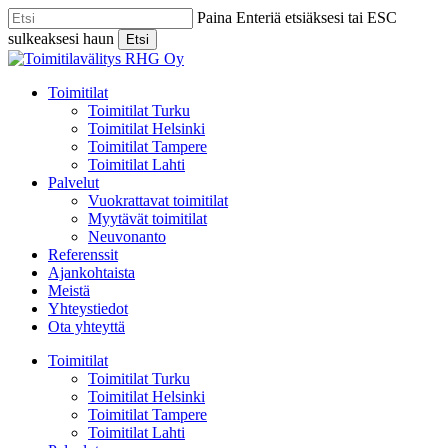
Skip
Paina Enteriä etsiäksesi tai ESC
to
sulkeaksesi haun
Etsi
main
Close
content
Search
Menu
Toimitilat
Toimitilat Turku
Toimitilat Helsinki
Toimitilat Tampere
Toimitilat Lahti
Palvelut
Vuokrattavat toimitilat
Myytävät toimitilat
Neuvonanto
Referenssit
Ajankohtaista
Meistä
Yhteystiedot
Ota yhteyttä
Toimitilat
Toimitilat Turku
Toimitilat Helsinki
Toimitilat Tampere
Toimitilat Lahti