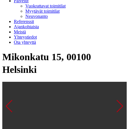
Palvelut
Vuokrattavat toimitilat
Myytävät toimitilat
Neuvonanto
Referenssit
Ajankohtaista
Meistä
Yhteystiedot
Ota yhteyttä
Mikonkatu 15, 00100
Helsinki