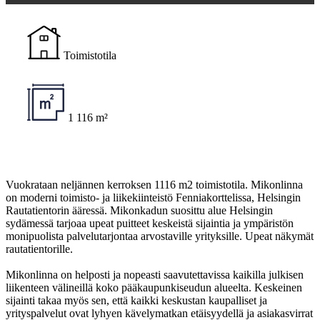
Toimistotila
1 116 m²
Vuokrataan neljännen kerroksen 1116 m2 toimistotila. Mikonlinna
on moderni toimisto- ja liikekiinteistö Fenniakorttelissa, Helsingin
Rautatientorin ääressä. Mikonkadun suosittu alue Helsingin
sydämessä tarjoaa upeat puitteet keskeistä sijaintia ja ympäristön
monipuolista palvelutarjontaa arvostaville yrityksille. Upeat näkymät
rautatientorille.
Mikonlinna on helposti ja nopeasti saavutettavissa kaikilla julkisen
liikenteen välineillä koko pääkaupunkiseudun alueelta. Keskeinen
sijainti takaa myös sen, että kaikki keskustan kaupalliset ja
yrityspalvelut ovat lyhyen kävelymatkan etäisyydellä ja asiakasvirrat