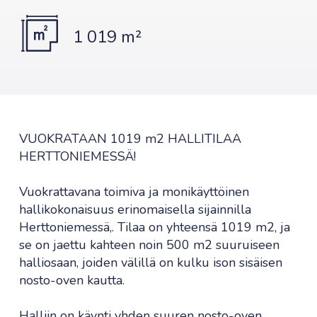
1 019 m²
VUOKRATAAN 1019 m2 HALLITILAA
HERTTONIEMESSÄ!
Vuokrattavana toimiva ja monikäyttöinen
hallikokonaisuus erinomaisella sijainnilla
Herttoniemessä,. Tilaa on yhteensä 1019 m2, ja
se on jaettu kahteen noin 500 m2 suuruiseen
halliosaan, joiden välillä on kulku ison sisäisen
nosto-oven kautta.
Halliin on käynti yhden suuren nosto-oven