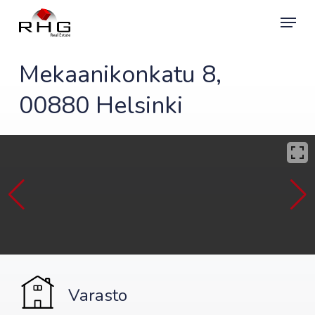
Skip
Menu
to
main
content
Mekaanikonkatu 8,
00880 Helsinki
Varasto