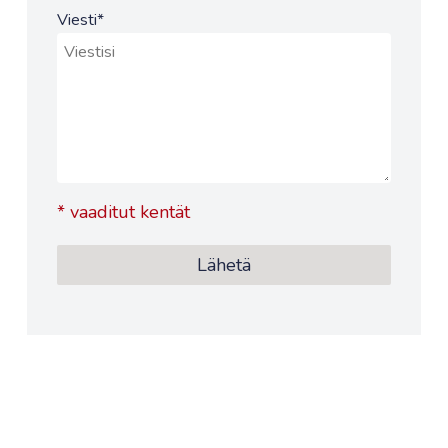
Viesti
*
*
vaaditut kentät