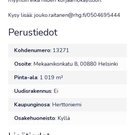
myyntiin eikä niiden korjaamokäyttöön.
Kysy lisää: jouko.raitanen@rhg.fi/0504695444
Perustiedot
Kohdenumero
: 13271
Osoite
: Mekaanikonkatu 8, 00880 Helsinki
Pinta-ala
: 1 019 m²
Uudisrakennus
: Ei
Kaupunginosa
: Herttoniemi
Osakehuoneisto
: Kyllä