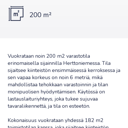
200 m²
Vuokrataan noin 200 m2 varastotila
erinomaisella sijainnilla Herttoniemessa. Tila
sijaitsee kiinteistön ensimmäisessä kerroksessa ja
sen vapaa korkeus on noin 6 metriä, mikä
mahdollistaa tehokkaan varastoinnin ja tilan
monipuolisen hyödyntämisen. Käytössä on
lastauslaituriyhteys, joka tukee sujuvaa
tavaraliikennettä, ja tila on esteetön.
Kokonaisuus vuokrataan yhdessä 182 m2
toimistotilan kanssa, joka sijaitsee kiinteistön