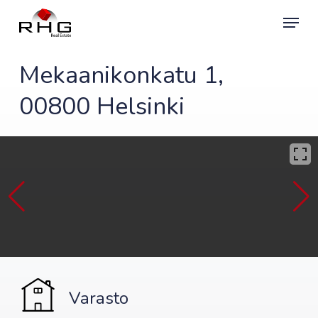
Skip
Menu
to
main
content
Mekaanikonkatu 1,
00800 Helsinki
Varasto