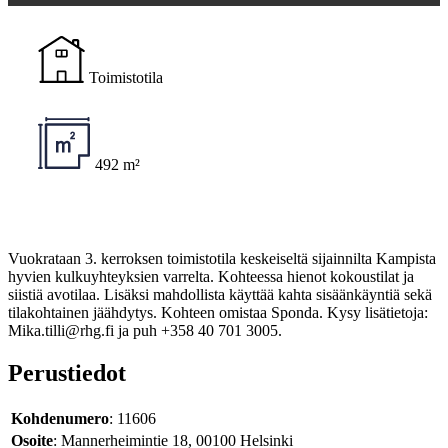
Toimistotila
492 m²
Vuokrataan 3. kerroksen toimistotila keskeiseltä sijainnilta Kampista
hyvien kulkuyhteyksien varrelta. Kohteessa hienot kokoustilat ja
siistiä avotilaa. Lisäksi mahdollista käyttää kahta sisäänkäyntiä sekä
tilakohtainen jäähdytys. Kohteen omistaa Sponda. Kysy lisätietoja:
Mika.tilli@rhg.fi ja puh +358 40 701 3005.
Perustiedot
Kohdenumero
: 11606
Osoite
: Mannerheimintie 18, 00100 Helsinki