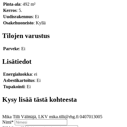
Pinta-ala
: 492 m²
Kerros
: 5.
Uudisrakennus
: Ei
Osakehuoneisto
: Kyllä
Tilojen varustus
Parveke
: Ei
Lisätiedot
Energialuokka
: ei
Asbestikartoitus
: Ei
Tupakointi
: Ei
Kysy lisää tästä kohteesta
Mika Tilli
Välittäjä, LKV
mika.tilli@rhg.fi
0407013005
Nimi
*