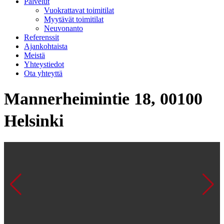
Palvelut
Vuokrattavat toimitilat
Myytävät toimitilat
Neuvonanto
Referenssit
Ajankohtaista
Meistä
Yhteystiedot
Ota yhteyttä
Mannerheimintie 18, 00100
Helsinki