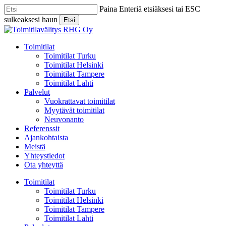
Skip
Paina Enteriä etsiäksesi tai ESC
to
sulkeaksesi haun
Etsi
main
Close
content
Search
Menu
Toimitilat
Toimitilat Turku
Toimitilat Helsinki
Toimitilat Tampere
Toimitilat Lahti
Palvelut
Vuokrattavat toimitilat
Myytävät toimitilat
Neuvonanto
Referenssit
Ajankohtaista
Meistä
Yhteystiedot
Ota yhteyttä
Toimitilat
Toimitilat Turku
Toimitilat Helsinki
Toimitilat Tampere
Toimitilat Lahti