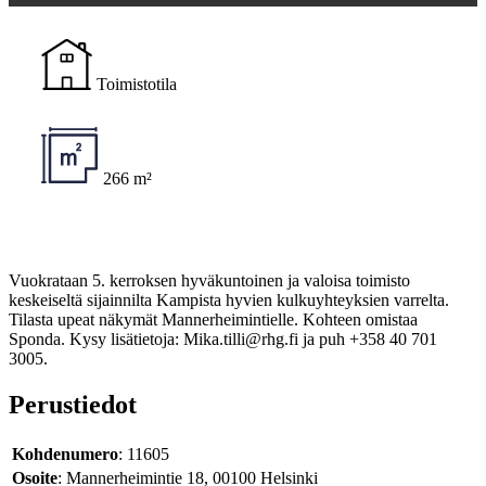
Toimistotila
266 m²
Vuokrataan 5. kerroksen hyväkuntoinen ja valoisa toimisto
keskeiseltä sijainnilta Kampista hyvien kulkuyhteyksien varrelta.
Tilasta upeat näkymät Mannerheimintielle. Kohteen omistaa
Sponda. Kysy lisätietoja: Mika.tilli@rhg.fi ja puh +358 40 701
3005.
Perustiedot
Kohdenumero
: 11605
Osoite
: Mannerheimintie 18, 00100 Helsinki