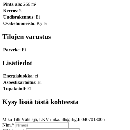
Pinta-ala
: 266 m²
Kerros
: 5.
Uudisrakennus
: Ei
Osakehuoneisto
: Kyllä
Tilojen varustus
Parveke
: Ei
Lisätiedot
Energialuokka
: ei
Asbestikartoitus
: Ei
Tupakointi
: Ei
Kysy lisää tästä kohteesta
Mika Tilli
Välittäjä, LKV
mika.tilli@rhg.fi
0407013005
Nimi
*