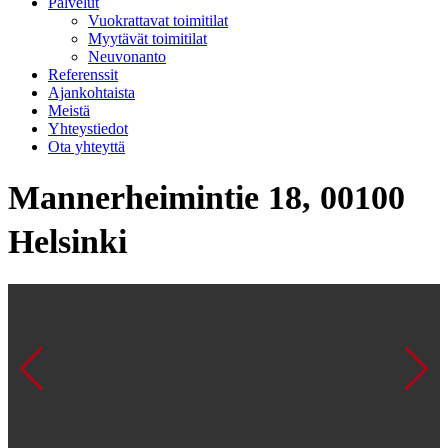
Palvelut
Vuokrattavat toimitilat
Myytävät toimitilat
Neuvonanto
Referenssit
Ajankohtaista
Meistä
Yhteystiedot
Ota yhteyttä
Mannerheimintie 18, 00100
Helsinki