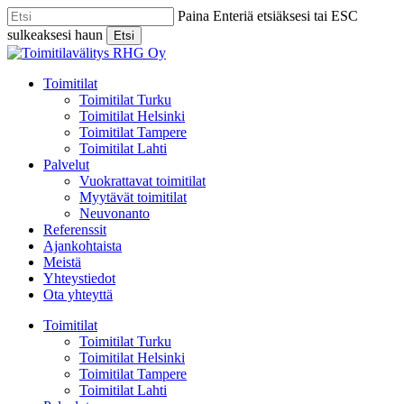
Skip
Paina Enteriä etsiäksesi tai ESC
to
sulkeaksesi haun
Etsi
main
Close
content
Search
Menu
Toimitilat
Toimitilat Turku
Toimitilat Helsinki
Toimitilat Tampere
Toimitilat Lahti
Palvelut
Vuokrattavat toimitilat
Myytävät toimitilat
Neuvonanto
Referenssit
Ajankohtaista
Meistä
Yhteystiedot
Ota yhteyttä
Toimitilat
Toimitilat Turku
Toimitilat Helsinki
Toimitilat Tampere
Toimitilat Lahti