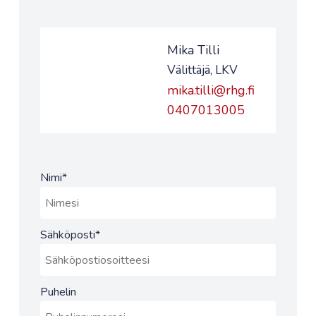
Mika Tilli
Välittäjä, LKV
mika.tilli@rhg.fi
0407013005
Nimi
*
Sähköposti
*
Puhelin