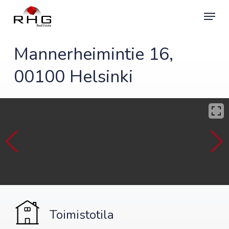
Skip
Menu
to
main
content
Mannerheimintie 16,
00100 Helsinki
Toimistotila