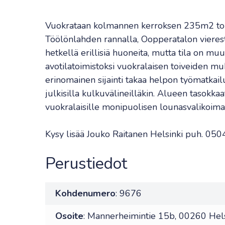
Vuokrataan kolmannen kerroksen 235m2 toim
Töölönlahden rannalla, Oopperatalon vierestä
hetkellä erillisiä huoneita, mutta tila on muu
avotilatoimistoksi vuokralaisen toiveiden muk
erinomainen sijainti takaa helpon työmatkailu
julkisilla kulkuvälineilläkin. Alueen tasokkaa
vuokralaisille monipuolisen lounasvalikoima
Kysy lisää Jouko Raitanen Helsinki puh. 0
Perustiedot
Kohdenumero
: 9676
Osoite
: Mannerheimintie 15b, 00260 Hels