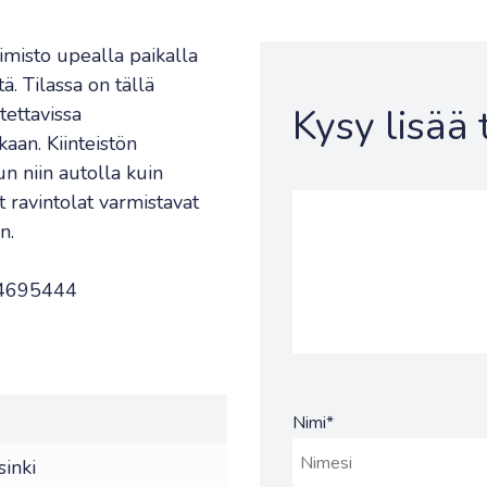
isto upealla paikalla
. Tilassa on tällä
Kysy lisää
tettavissa
aan. Kiinteistön
n niin autolla kuin
t ravintolat varmistavat
n.
504695444
Nimi
*
inki