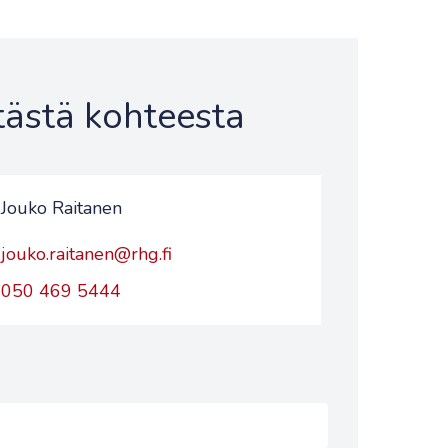
 tästä kohteesta
Jouko Raitanen
jouko.raitanen@rhg.fi
050 469 5444