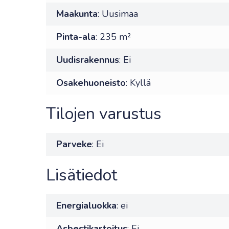
Maakunta
: Uusimaa
Pinta-ala
: 235 m²
Uudisrakennus
: Ei
Osakehuoneisto
: Kyllä
Tilojen varustus
Parveke
: Ei
Lisätiedot
Energialuokka
: ei
Asbestikartoitus
: Ei