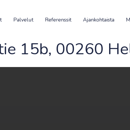
t
Palvelut
Referenssit
Ajankohtaista
M
ie 15b, 00260 Hel