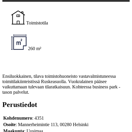
Toimistotila
260 m²
Ensiluokkainen, tilava toimistohuoneisto vastavalmistuneessa
toimitilakiinteistössä Ruskeasuolla. Vuokralainen pääsee
vaikuttamaan tulevaan tilaratkaisuun. Kohteessa business park -
tason palvelut.
Perustiedot
Kohdenumero
: 4351
Osoite
: Mannerheimintie 113, 00280 Helsinki
Maakunta
: Uusimaa