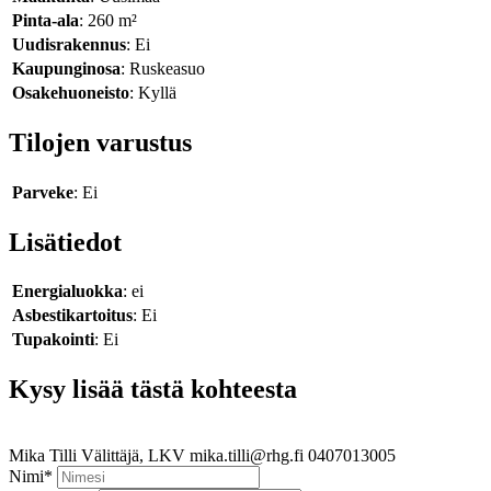
Pinta-ala
: 260 m²
Uudisrakennus
: Ei
Kaupunginosa
: Ruskeasuo
Osakehuoneisto
: Kyllä
Tilojen varustus
Parveke
: Ei
Lisätiedot
Energialuokka
: ei
Asbestikartoitus
: Ei
Tupakointi
: Ei
Kysy lisää tästä kohteesta
Mika Tilli
Välittäjä, LKV
mika.tilli@rhg.fi
0407013005
Nimi
*