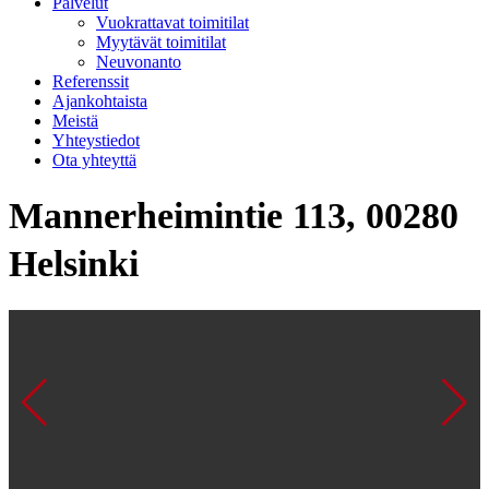
Palvelut
Vuokrattavat toimitilat
Myytävät toimitilat
Neuvonanto
Referenssit
Ajankohtaista
Meistä
Yhteystiedot
Ota yhteyttä
Mannerheimintie 113, 00280
Helsinki