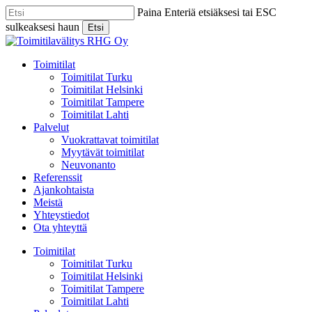
Skip
Paina Enteriä etsiäksesi tai ESC
to
sulkeaksesi haun
Etsi
main
Close
content
Search
Menu
Toimitilat
Toimitilat Turku
Toimitilat Helsinki
Toimitilat Tampere
Toimitilat Lahti
Palvelut
Vuokrattavat toimitilat
Myytävät toimitilat
Neuvonanto
Referenssit
Ajankohtaista
Meistä
Yhteystiedot
Ota yhteyttä
Toimitilat
Toimitilat Turku
Toimitilat Helsinki
Toimitilat Tampere
Toimitilat Lahti