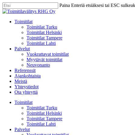
Skip
Paina Enteriä etsiäksesi tai ESC sulkea
to
Close
main
Search
content
Menu
Toimitilat
Toimitilat Turku
Toimitilat Helsinki
Toimitilat Tampere
Toimitilat Lahti
Palvelut
Vuokrattavat toimitilat
Myytävät toimitilat
Neuvonanto
Referenssit
Ajankohtaista
Meistä
Yhteystiedot
Ota yhteyttä
Toimitilat
Toimitilat Turku
Toimitilat Helsinki
Toimitilat Tampere
Toimitilat Lahti
Palvelut
Vuokrattavat toimitilat