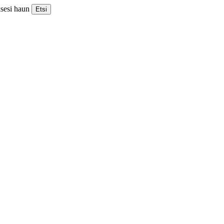
ksesi haun
Etsi