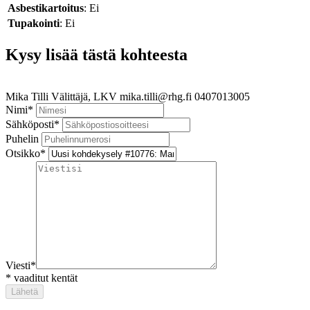
Asbestikartoitus
: Ei
Tupakointi
: Ei
Kysy lisää tästä kohteesta
Mika Tilli
Välittäjä, LKV
mika.tilli@rhg.fi
0407013005
Nimi
*
Sähköposti
*
Puhelin
Otsikko
*
Viesti
*
*
vaaditut kentät