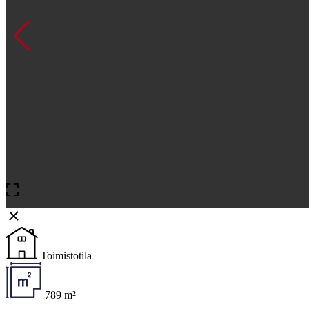
Toimistotila
789 m²