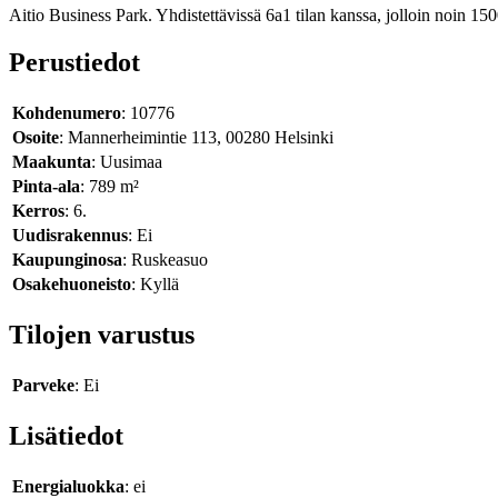
Aitio Business Park. Yhdistettävissä 6a1 tilan kanssa, jolloin noin 1
Perustiedot
Kohdenumero
: 10776
Osoite
: Mannerheimintie 113, 00280 Helsinki
Maakunta
: Uusimaa
Pinta-ala
: 789 m²
Kerros
: 6.
Uudisrakennus
: Ei
Kaupunginosa
: Ruskeasuo
Osakehuoneisto
: Kyllä
Tilojen varustus
Parveke
: Ei
Lisätiedot
Energialuokka
: ei