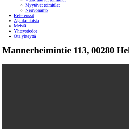
Myytävät toimitilat
Neuvonanto
Referenssit
Ajankohtaista
Meistä
Yhteystiedot
Ota yhteyttä
Mannerheimintie 113, 00280 Hel