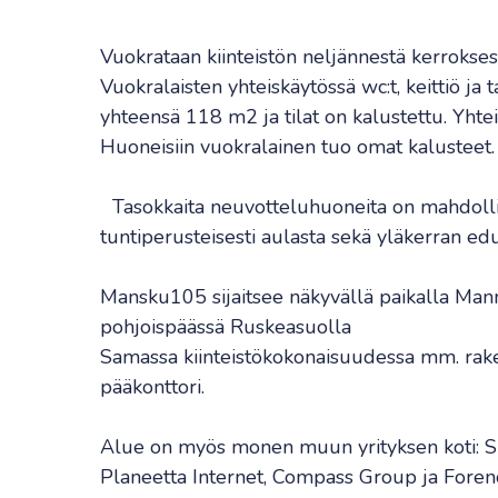
Vuokrataan kiinteistön neljännestä kerroks
Vuokralaisten yhteiskäytössä wc:t, keittiö ja ta
yhteensä 118 m2 ja tilat on kalustettu. Yhtei
Huoneisiin vuokralainen tuo omat kalusteet.
Tasokkaita neuvotteluhuoneita on mahdolli
tuntiperusteisesti aulasta sekä yläkerran edu
Mansku105 sijaitsee näkyvällä paikalla Man
pohjoispäässä Ruskeasuolla
Samassa kiinteistökokonaisuudessa mm. rak
pääkonttori.
Alue on myös monen muun yrityksen koti: Sk
Planeetta Internet, Compass Group ja Fore