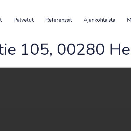
t
Palvelut
Referenssit
Ajankohtaista
M
ie 105, 00280 Hel