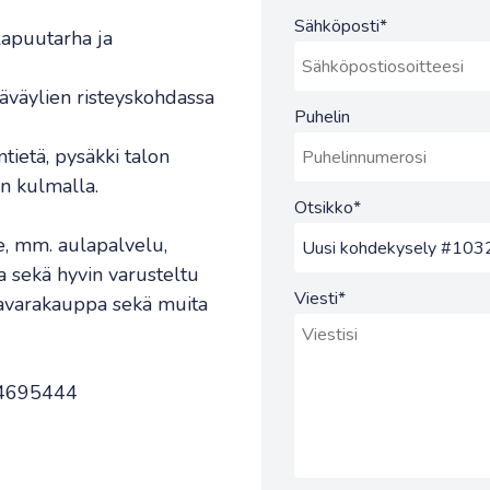
Sähköposti
*
lapuutarha ja
ääväylien risteyskohdassa
Puhelin
tietä, pysäkki talon
on kulmalla.
Otsikko
*
le, mm. aulapalvelu,
a sekä hyvin varusteltu
Viesti
*
istavarakauppa sekä muita
504695444