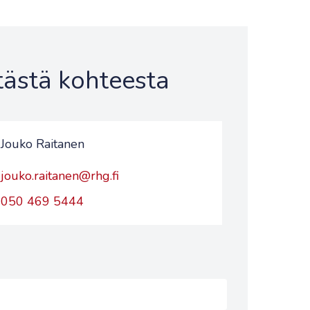
 tästä kohteesta
Jouko Raitanen
jouko.raitanen@rhg.fi
050 469 5444