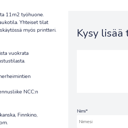
esta 11m2 työhuone.
ukotila. Yhteiset tilat
Kysy lisää
skäytössä myös printteri.
sta vuokrata
stustilasta.
nerheimintien
ennusliike NCC:n
Nimi
*
anska, Finnkino,
nom.