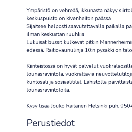
Ympäristö on vehreää, ikkunasta näkyy siirto
keskuspuisto on kivenheiton päässä
Sijaitsee helposti saavutettavalla paikalla p
ilman keskustan ruuhkia
Lukuisat bussit kulkevat pitkin Mannerheimin
edessä. Raitiovaunulinja 10:n pysäkki on tal
Kiinteistössä on hyvät palvelut vuokralaosil
lounasravintola, vuokrattavia neuvottelutiloj
kuntosali ja sosiaalitilat. Lähistöllä päivittä
lounasravintoloita.
Kysy lisää Jouko Raitanen Helsinki puh. 0
Perustiedot