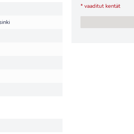
*
vaaditut kentät
inki