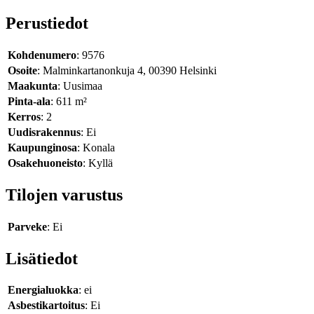
Perustiedot
Kohdenumero
: 9576
Osoite
: Malminkartanonkuja 4, 00390 Helsinki
Maakunta
: Uusimaa
Pinta-ala
: 611 m²
Kerros
: 2
Uudisrakennus
: Ei
Kaupunginosa
: Konala
Osakehuoneisto
: Kyllä
Tilojen varustus
Parveke
: Ei
Lisätiedot
Energialuokka
: ei
Asbestikartoitus
: Ei