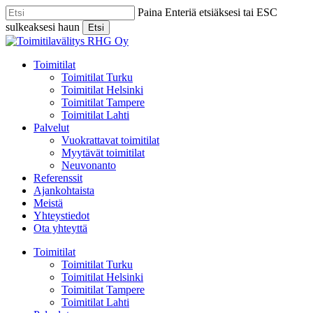
Skip
Paina Enteriä etsiäksesi tai ESC
to
sulkeaksesi haun
Etsi
main
Close
content
Search
Menu
Toimitilat
Toimitilat Turku
Toimitilat Helsinki
Toimitilat Tampere
Toimitilat Lahti
Palvelut
Vuokrattavat toimitilat
Myytävät toimitilat
Neuvonanto
Referenssit
Ajankohtaista
Meistä
Yhteystiedot
Ota yhteyttä
Toimitilat
Toimitilat Turku
Toimitilat Helsinki
Toimitilat Tampere
Toimitilat Lahti