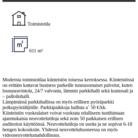
Toimistotila
611 m²
Modernia toimistotilaa kiinteistön toisessa kerroksessa. Kiinteistössä
on erittäin kattavat business parkeille tunnusomaiset palvelut, kuten
lounasravintola, 24/7 valvonta, lämmin parkkihalli sekä kuntosali ja
– palloiluhalli.
Lämpimässä parkkihallissa on myös erillinen pyöräparkki
polkupyöräilijöille. Parkkipaikkoja hallista a` 50 €/kk.
Kiinteistön vuokralaiset voivat vuokrata edulliseen tuntihintaan
ajanmukaisia neuvottelutiloja sekä noin 50 paikkaisen erillisen
auditorion käyttöönsä. Neuvottelutiloja on useita ja ne sopivat 6-18
hengen kokouksiin. Yhdessä neuvotteluhuoneessa on myös
videoneuvottelumahdollisuus.