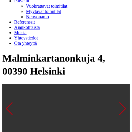
Palvelut
Vuokrattavat toimitilat
Myytävät toimitilat
Neuvonanto
Referenssit
Ajankohtaista
Meistä
Yhteystiedot
Ota yhteyttä
Malminkartanonkuja 4,
00390 Helsinki