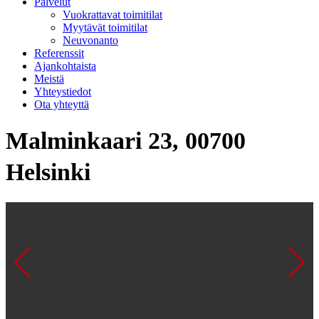
Palvelut
Vuokrattavat toimitilat
Myytävät toimitilat
Neuvonanto
Referenssit
Ajankohtaista
Meistä
Yhteystiedot
Ota yhteyttä
Malminkaari 23, 00700
Helsinki