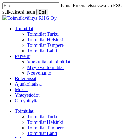
Skip
Paina Enteriä etsiäksesi tai ESC
to
sulkeaksesi haun
Etsi
main
Close
content
Search
Menu
Toimitilat
Toimitilat Turku
Toimitilat Helsinki
Toimitilat Tampere
Toimitilat Lahti
Palvelut
Vuokrattavat toimitilat
Myytävät toimitilat
Neuvonanto
Referenssit
Ajankohtaista
Meistä
Yhteystiedot
Ota yhteyttä
Toimitilat
Toimitilat Turku
Toimitilat Helsinki
Toimitilat Tampere
Toimitilat Lahti