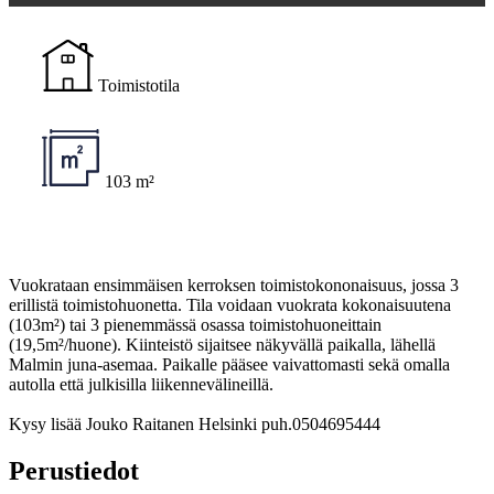
Toimistotila
103 m²
Vuokrataan ensimmäisen kerroksen toimistokononaisuus, jossa 3
erillistä toimistohuonetta. Tila voidaan vuokrata kokonaisuutena
(103m²) tai 3 pienemmässä osassa toimistohuoneittain
(19,5m²/huone). Kiinteistö sijaitsee näkyvällä paikalla, lähellä
Malmin juna-asemaa. Paikalle pääsee vaivattomasti sekä omalla
autolla että julkisilla liikennevälineillä.
Kysy lisää Jouko Raitanen Helsinki puh.0504695444
Perustiedot