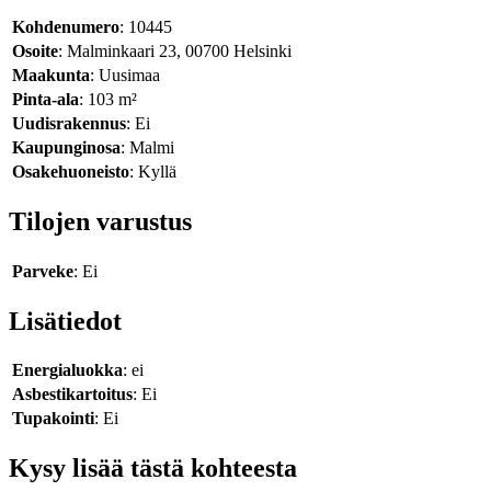
Kohdenumero
: 10445
Osoite
: Malminkaari 23, 00700 Helsinki
Maakunta
: Uusimaa
Pinta-ala
: 103 m²
Uudisrakennus
: Ei
Kaupunginosa
: Malmi
Osakehuoneisto
: Kyllä
Tilojen varustus
Parveke
: Ei
Lisätiedot
Energialuokka
: ei
Asbestikartoitus
: Ei
Tupakointi
: Ei
Kysy lisää tästä kohteesta