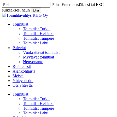
Skip
Paina Enteriä etsiäksesi tai ESC
to
sulkeaksesi haun
Etsi
main
Close
content
Search
Menu
Toimitilat
Toimitilat Turku
Toimitilat Helsinki
Toimitilat Tampere
Toimitilat Lahti
Palvelut
Vuokrattavat toimitilat
Myytävät toimitilat
Neuvonanto
Referenssit
Ajankohtaista
Meistä
Yhteystiedot
Ota yhteyttä
Toimitilat
Toimitilat Turku
Toimitilat Helsinki
Toimitilat Tampere
Toimitilat Lahti