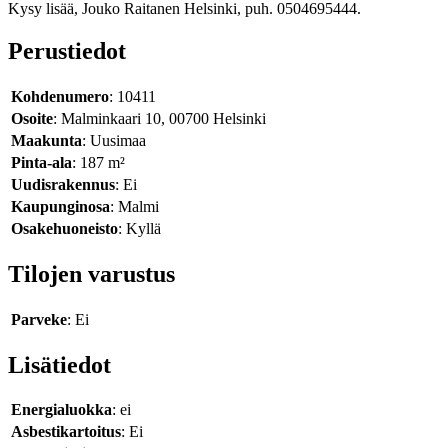
Kysy lisää, Jouko Raitanen Helsinki, puh. 0504695444.
Perustiedot
Kohdenumero
: 10411
Osoite
: Malminkaari 10, 00700 Helsinki
Maakunta
: Uusimaa
Pinta-ala
: 187 m²
Uudisrakennus
: Ei
Kaupunginosa
: Malmi
Osakehuoneisto
: Kyllä
Tilojen varustus
Parveke
: Ei
Lisätiedot
Energialuokka
: ei
Asbestikartoitus
: Ei