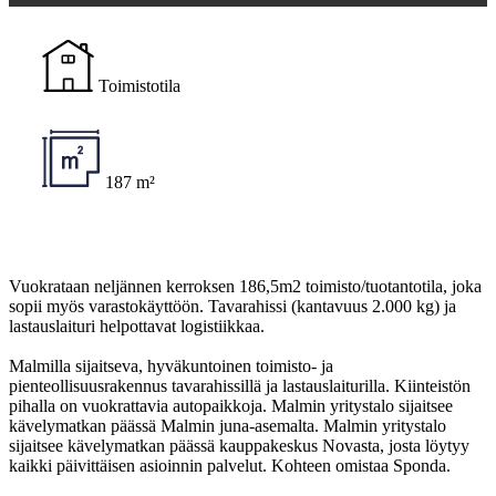
Toimistotila
187 m²
Vuokrataan neljännen kerroksen 186,5m2 toimisto/tuotantotila, joka
sopii myös varastokäyttöön. Tavarahissi (kantavuus 2.000 kg) ja
lastauslaituri helpottavat logistiikkaa.
Malmilla sijaitseva, hyväkuntoinen toimisto- ja
pienteollisuusrakennus tavarahissillä ja lastauslaiturilla. Kiinteistön
pihalla on vuokrattavia autopaikkoja. Malmin yritystalo sijaitsee
kävelymatkan päässä Malmin juna-asemalta. Malmin yritystalo
sijaitsee kävelymatkan päässä kauppakeskus Novasta, josta löytyy
kaikki päivittäisen asioinnin palvelut. Kohteen omistaa Sponda.