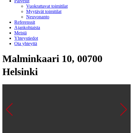
Palvelut
Vuokrattavat toimitilat
Myytävät toimitilat
Neuvonanto
Referenssit
Ajankohtaista
Meistä
Yhteystiedot
Ota yhteyttä
Malminkaari 10, 00700
Helsinki