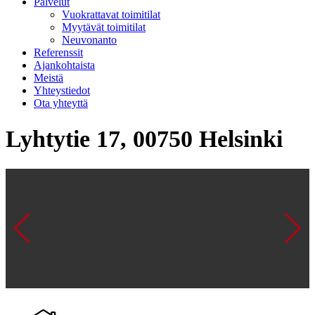
Palvelut
Vuokrattavat toimitilat
Myytävät toimitilat
Neuvonanto
Referenssit
Ajankohtaista
Meistä
Yhteystiedot
Ota yhteyttä
Lyhtytie 17, 00750 Helsinki