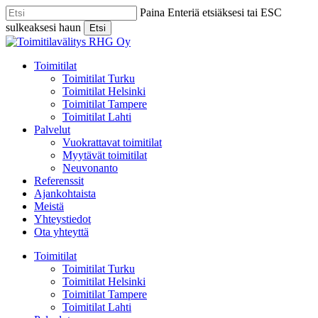
Skip
Paina Enteriä etsiäksesi tai ESC
to
sulkeaksesi haun
Etsi
main
Close
content
Search
Menu
Toimitilat
Toimitilat Turku
Toimitilat Helsinki
Toimitilat Tampere
Toimitilat Lahti
Palvelut
Vuokrattavat toimitilat
Myytävät toimitilat
Neuvonanto
Referenssit
Ajankohtaista
Meistä
Yhteystiedot
Ota yhteyttä
Toimitilat
Toimitilat Turku
Toimitilat Helsinki
Toimitilat Tampere
Toimitilat Lahti