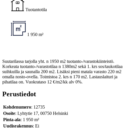
Tuotantotila
1 950 m²
Suutarilassa tarjolla yht. n 1950 m2 tuotanto-/varastokiinteistö.
Korkeata tuotanto-/varastotilaa n 1380m2 sekä 1. krs sos/taukotilaa
suihkuilla ja saunalla 200 m2. Lisäksi pieni matala varasto 220 m2
omalla nosto-ovella. Toimistoa 2. krs n 170 m2. Lastauslaituri ja
pihatilaa on. Vuokrataso 12 €/m2/kk alv 0%.
Perustiedot
Kohdenumero
: 12735
Osoite
: Lyhtytie 17, 00750 Helsinki
Pinta-ala
: 1 950 m²
Uudisrakennus
: Ei