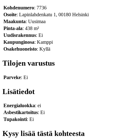
Kohdenumero
: 7736
Osoite
: Lapinlahdenkatu 1, 00180 Helsinki
Maakunta
: Uusimaa
Pinta-ala
: 438 m²
Uudisrakennus
: Ei
Kaupunginosa
: Kamppi
Osakehuoneisto
: Kyllä
Tilojen varustus
Parveke
: Ei
Lisätiedot
Energialuokka
: ei
Asbestikartoitus
: Ei
Tupakointi
: Ei
Kysy lisää tästä kohteesta