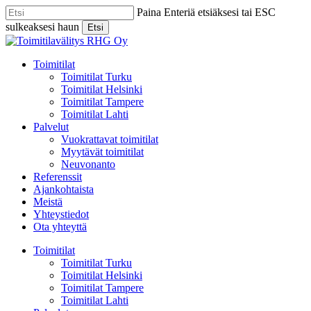
Skip
Paina Enteriä etsiäksesi tai ESC
to
sulkeaksesi haun
Etsi
main
Close
content
Search
Menu
Toimitilat
Toimitilat Turku
Toimitilat Helsinki
Toimitilat Tampere
Toimitilat Lahti
Palvelut
Vuokrattavat toimitilat
Myytävät toimitilat
Neuvonanto
Referenssit
Ajankohtaista
Meistä
Yhteystiedot
Ota yhteyttä
Toimitilat
Toimitilat Turku
Toimitilat Helsinki
Toimitilat Tampere
Toimitilat Lahti