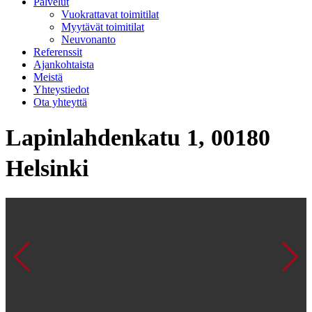
Palvelut
Vuokrattavat toimitilat
Myytävät toimitilat
Neuvonanto
Referenssit
Ajankohtaista
Meistä
Yhteystiedot
Ota yhteyttä
Lapinlahdenkatu 1, 00180
Helsinki