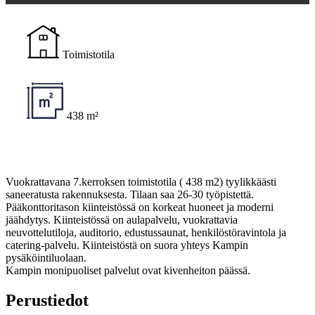
Toimistotila
438 m²
Vuokrattavana 7.kerroksen toimistotila ( 438 m2) tyylikkäästi
saneeratusta rakennuksesta. Tilaan saa 26-30 työpistettä.
Pääkonttoritason kiinteistössä on korkeat huoneet ja moderni
jäähdytys. Kiinteistössä on aulapalvelu, vuokrattavia
neuvottelutiloja, auditorio, edustussaunat, henkilöstöravintola ja
catering-palvelu. Kiinteistöstä on suora yhteys Kampin
pysäköintiluolaan.
Kampin monipuoliset palvelut ovat kivenheiton päässä.
Perustiedot