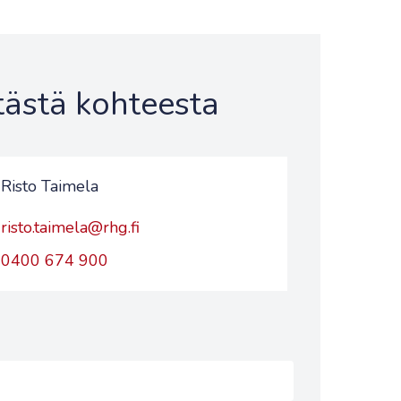
 tästä kohteesta
Risto Taimela
risto.taimela@rhg.fi
0400 674 900