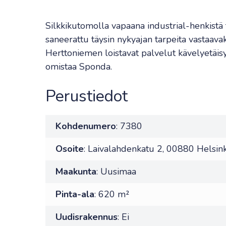
Silkkikutomolla vapaana industrial-henkistä 
saneerattu täysin nykyajan tarpeita vastaav
Herttoniemen loistavat palvelut kävelyetäisy
omistaa Sponda.
Perustiedot
Kohdenumero
: 7380
Osoite
: Laivalahdenkatu 2, 00880 Helsink
Maakunta
: Uusimaa
Pinta-ala
: 620 m²
Uudisrakennus
: Ei