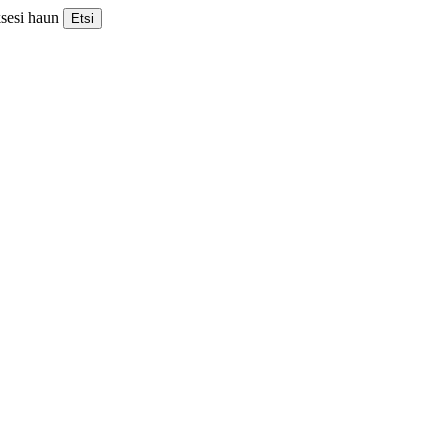
ksesi haun
Etsi