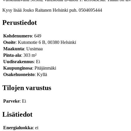
Kysy lisää Jouko Raitanen Helsinki puh. 0504695444
Perustiedot
Kohdenumero
: 649
Osoite
: Kutomotie 6 B, 00380 Helsinki
Maakunta
: Uusimaa
Pinta-ala
: 303 m²
Uudisrakennus
: Ei
Kaupunginosa
: Pitäjänmäki
Osakehuoneisto
: Kyllä
Tilojen varustus
Parveke
: Ei
Lisätiedot
Energialuokka
: ei