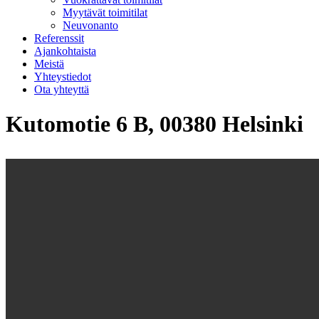
Myytävät toimitilat
Neuvonanto
Referenssit
Ajankohtaista
Meistä
Yhteystiedot
Ota yhteyttä
Kutomotie 6 B, 00380 Helsinki