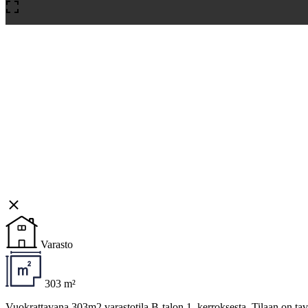
Varasto
303 m²
Vuokrattavana 303m2 varastotila B-talon 1. kerroksesta. Tilaan on tavar