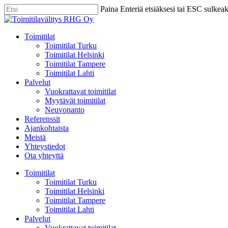
Skip
Paina Enteriä etsiäksesi tai ESC sulkea
to
Close
main
Search
content
Menu
Toimitilat
Toimitilat Turku
Toimitilat Helsinki
Toimitilat Tampere
Toimitilat Lahti
Palvelut
Vuokrattavat toimitilat
Myytävät toimitilat
Neuvonanto
Referenssit
Ajankohtaista
Meistä
Yhteystiedot
Ota yhteyttä
Toimitilat
Toimitilat Turku
Toimitilat Helsinki
Toimitilat Tampere
Toimitilat Lahti
Palvelut
Vuokrattavat toimitilat