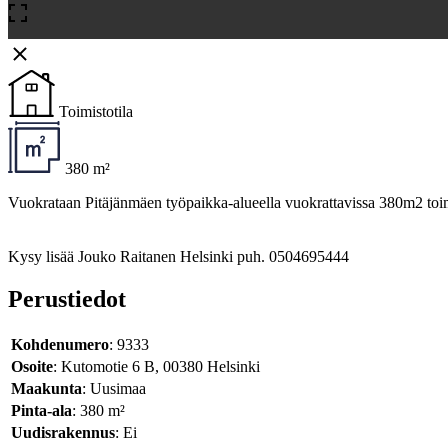
Toimistotila
380 m²
Vuokrataan Pitäjänmäen työpaikka-alueella vuokrattavissa 380m2 toimis
Kysy lisää Jouko Raitanen Helsinki puh. 0504695444
Perustiedot
Kohdenumero
: 9333
Osoite
: Kutomotie 6 B, 00380 Helsinki
Maakunta
: Uusimaa
Pinta-ala
: 380 m²
Uudisrakennus
: Ei