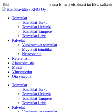
Skip
Paina Enteriä etsiäksesi tai ESC sulkea
to
Close
main
Search
content
Menu
Toimitilat
Toimitilat Turku
Toimitilat Helsinki
Toimitilat Tampere
Toimitilat Lahti
Palvelut
Vuokrattavat toimitilat
Myytävät toimitilat
Neuvonanto
Referenssit
Ajankohtaista
Meistä
Yhteystiedot
Ota yhteyttä
Toimitilat
Toimitilat Turku
Toimitilat Helsinki
Toimitilat Tampere
Toimitilat Lahti
Palvelut
Vuokrattavat toimitilat