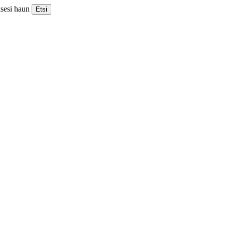
ksesi haun
Etsi