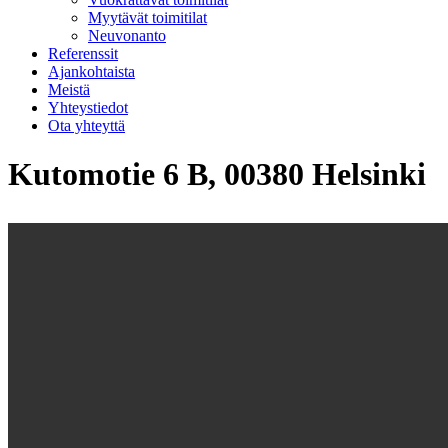
Myytävät toimitilat
Neuvonanto
Referenssit
Ajankohtaista
Meistä
Yhteystiedot
Ota yhteyttä
Kutomotie 6 B, 00380 Helsinki