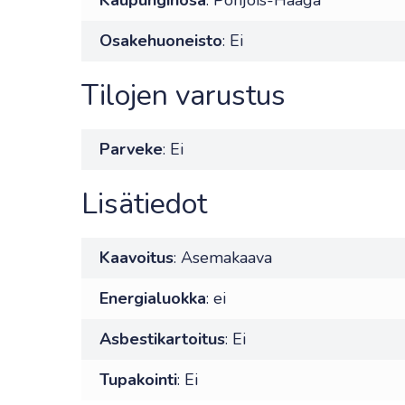
Kaupunginosa
: Pohjois-Haaga
Osakehuoneisto
: Ei
Tilojen varustus
Parveke
: Ei
Lisätiedot
Kaavoitus
: Asemakaava
Energialuokka
: ei
Asbestikartoitus
: Ei
Tupakointi
: Ei