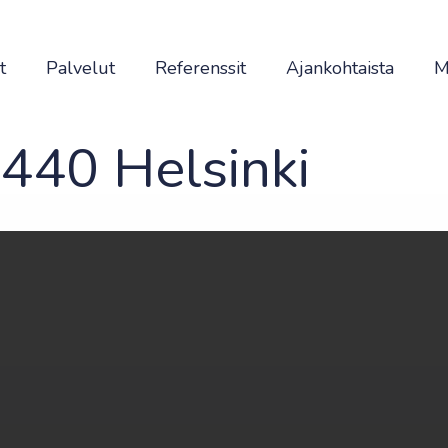
t
Palvelut
Referenssit
Ajankohtaista
M
0440 Helsinki