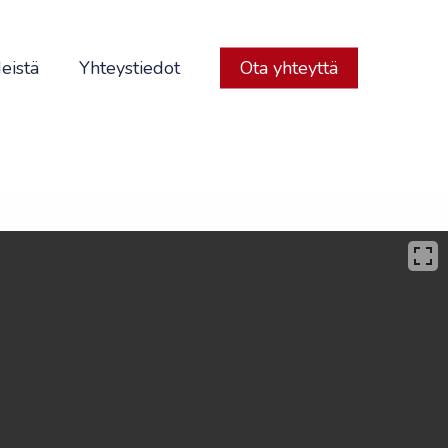
eistä
Yhteystiedot
Ota yhteyttä