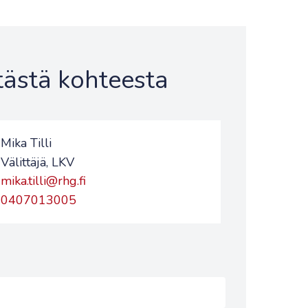
 tästä kohteesta
Mika Tilli
Välittäjä, LKV
mika.tilli@rhg.fi
0407013005